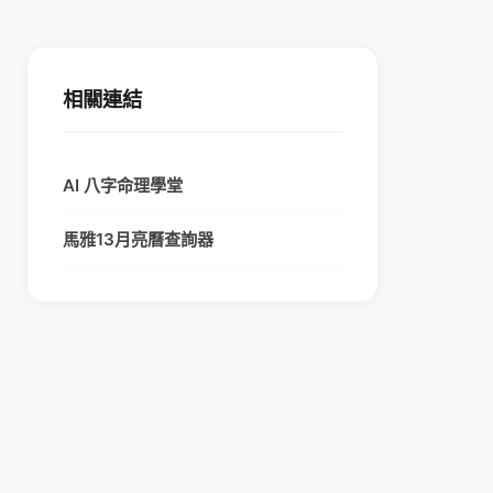
相關連結
AI 八字命理學堂
馬雅13月亮曆查詢器