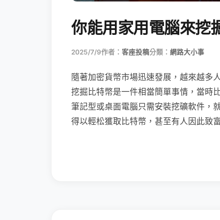
你能用家用電腦來挖
2025/7/9
作者：
客座投稿
分類：
網路大小事
隨著加密貨幣市場迅速發展，越來越多
挖掘比特幣是一件相當簡單事情，當時
筆記型或桌面電腦只需安裝挖礦軟件，
得以輕松獲取比特幣，甚至有人因此致