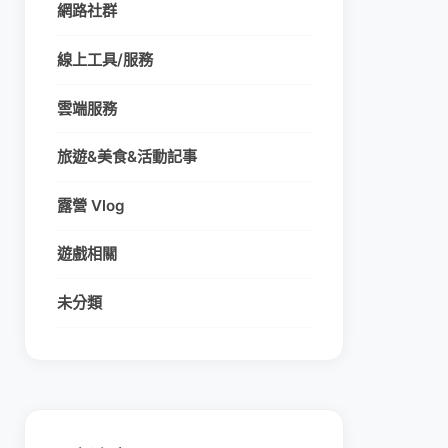
網路社群
線上工具/服務
雲端服務
旅遊&美食&活動記事
露營 Vlog
遊戲相關
未分類