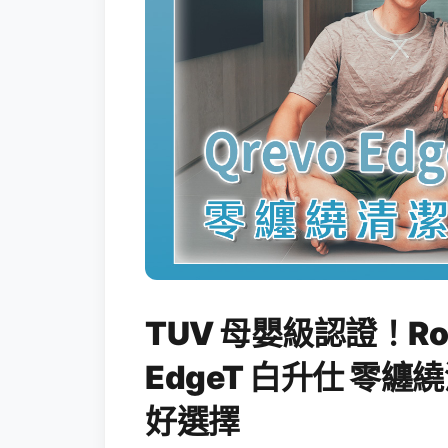
TUV 母嬰級認證！Rob
EdgeT 白升仕 零
好選擇