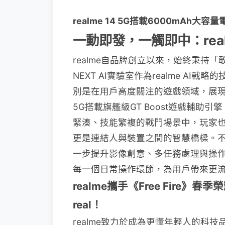
realme 14 5G搭載6000mAh大
一動即發，一觸即中：real
realme自品牌創立以來，始終秉持
NEXT AI實驗室作為realme A
別是在用戶高度關注的遊戲領域，展現了A
5G搭載旗艦級GT Boost遊戲輔助
緊湊、技能繁複的戰鬥場景中，玩家也
更是連結人與裝置之間的智慧橋樑。不僅
一步提升影像創意、多任務處理與操作
每一個日常操作環節，為用戶帶來更
realme攜手《Free Fire》
real！
realme致力於成為更懂年輕人的科