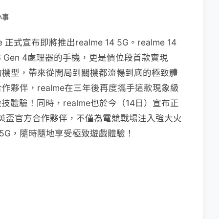
小事
宣布即將推出realme 14 5G。realme 14
 Gen 4處理器的手機，更是價位段首款實現
穩定暢玩的機型，帶來從開局到關機都流暢到底的極致體
機合作夥伴，realme在三年後再度攜手這款現象級
體驗！同時，realme也於今（14日）宣布正
季榮耀菁英盃官方合作夥伴，不僅為電競戰場注入強大火
14 5G，隨時隨地享受極致遊戲體驗！