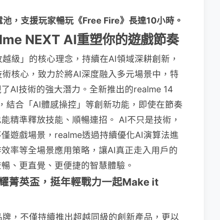
容量電池，支援玩家暢玩《Free Fire》長達10小時。
me NEXT AI重塑你的遊戲節奏
「敢越級」的核心理念，持續在AI領域深耕創新，
I戰略的技術核心，致力於將AI深度融入多元場景中，特
I技術的強大潛力。全新推出的realme 14
引擎，結合「AI體感操控」等創新功能，即使在節奏
能精準釋放技能、順暢連招。 AI不只是技術，
遊戲場景，realme透過持續優化AI演算法進
效率等全場景應用策略，讓AI真正走入用戶的
流暢、更直覺、更便捷的智慧體驗。
春季榮耀菁英盃，挺年輕戰力一起Make it
技品牌，不僅持續推出超越同級的創新產品，更以