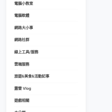
電腦小教室
電腦軟體
網路大小事
網路社群
線上工具/服務
雲端服務
旅遊&美食&活動記事
露營 Vlog
遊戲相關