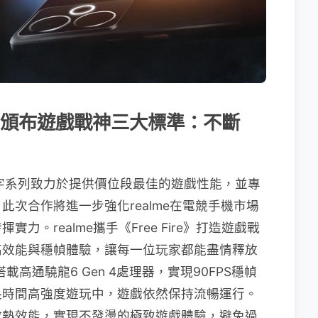
ire》頒布遊戲戰神三大標準：不斷
me數字系列致力於提供價位段最佳的遊戲性能，並專
次合作將進一步強化realme在電競手機市場
。realme攜手《Free Fire》打造遊戲戰
高效能與穩幀體驗，讓每一位玩家都能盡情釋放
G搭載高通驍龍6 Gen 4處理器，實現90FPS穩幀
長時間高強度遊玩中，遊戲依然保持流暢運行。
散熱效能，實現不發燙的極致遊戲體驗，避免過