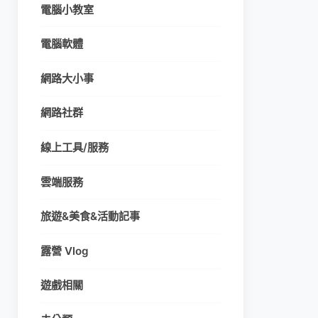
電腦小教室
電腦軟體
網路大小事
網路社群
線上工具/服務
雲端服務
旅遊&美食&活動記事
露營 Vlog
遊戲相關