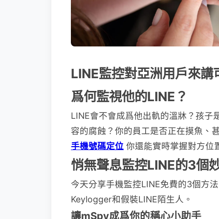
LINE監控對亞洲用戶來
爲何監視他的LINE？
LINE會不會成爲他出軌的溫牀？孩子
容的腐蝕？你的員工是否正在摸魚、甚
手機號碼定位
你還能實時掌握對方位
悄無聲息監控LINE的3個
今天分享手機監控LINE免費的3個方
Keylogger和假裝LINE陌生人。
讓mSpy成爲你的稱心小助手