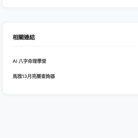
相關連結
AI 八字命理學堂
馬雅13月亮曆查詢器