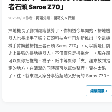
者石頭 Saros Z70」
2025/3/31
作者：
阿湯
分類：
開箱文 & 評測
掃地機長了腳到處跑就算了，你知道今年開始，掃地機
器人也長出手了嗎？石頭科技今年再創新推出「全能機
械手臂旗艦掃拖王者石頭 Saros Z70」，可以說是目前
史上最強的掃地機器人，不僅僅只是掃拖合一，現在還
可以幫你把拖鞋、襪子、紙巾等幫你「夾」起來放到指
定的地方，在清潔的同時還可以幫你整理，實在太酷
了，往下就來跟大家分享這超酷又好玩的 Saros Z70。
繼續閱讀
→