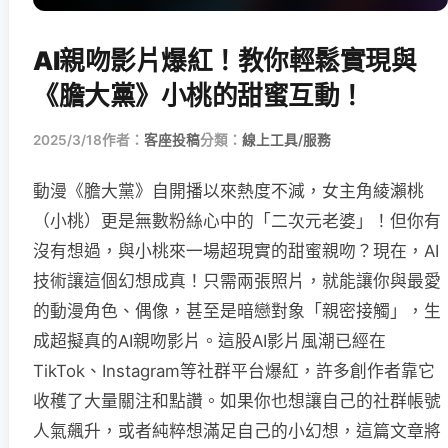
AI親吻影片爆紅！教你輕鬆實現與
《膽大黨》小桃的甜蜜互動！
2025/3/18
作者：
客座投稿
分類：
線上工具/服務
動漫《膽大黨》自開播以來熱度不減，女主角綾瀨桃
（小桃）更是無數粉絲心中的「二次元老婆」！但你有
沒有想過，與小桃來一場超現實的甜蜜親吻？現在，AI
技術讓這個幻想成真！只需兩張照片，就能讓你與最愛
的動漫角色、偶像，甚至是暗戀對象「親密接觸」，生
成超擬真的AI親吻影片。這股AI影片風潮已經在
TikTok、Instagram等社群平台爆紅，許多創作者靠它
收穫了大量關注和點讚。如果你也想讓自己的社群帳號
人氣飆升，或者純粹想滿足自己的小幻想，這篇文章將