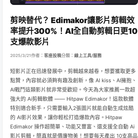
剪映替代？ Edimakor讓影片剪輯效
率提升300%！AI全自動剪輯日更10
支爆款影片
2025/3/21
作者：
客座投稿
分類：
線上工具/服務
短影片正在迅速發展中，剪輯越來越卷，想要獲取更多
點贊，內容就必須夠有趣及創新，像 AI kiss、AI擁抱、
AI戰鬥這類影片就非常受歡迎。今天為大家推薦一款超
強大的 Ai剪輯軟體 —— Hitpaw Edimakor！這款軟體
特別適合新手，只需要輸入2張圖片就能自動生成炫酷
的 AI影片效果，讓你輕松打造爆款內容。Hitpaw
Edimakor 操作超簡單、功能又豐富、還支援全自動 Ai
影片剪輯，簡直就是價廉物美！想要每天產出 10支高品