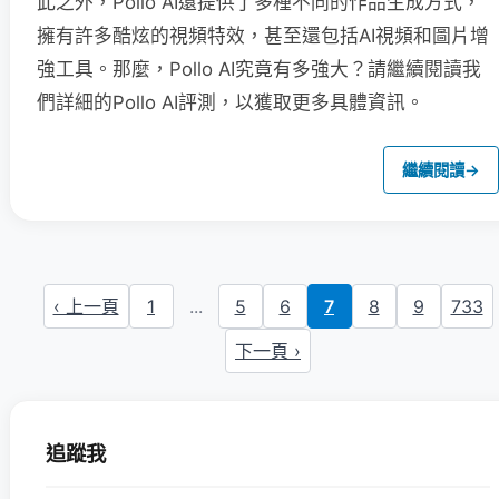
此之外，Pollo AI還提供了多種不同的作品生成方式，
擁有許多酷炫的視頻特效，甚至還包括AI視頻和圖片增
強工具。那麼，Pollo AI究竟有多強大？請繼續閱讀我
們詳細的Pollo AI評測，以獲取更多具體資訊。
繼續閱讀
→
‹ 上一頁
1
...
5
6
7
8
9
733
下一頁 ›
追蹤我