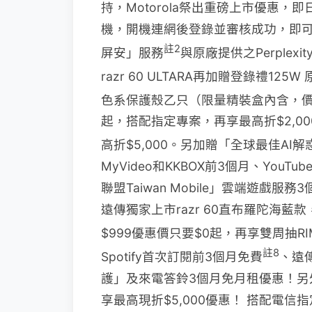
持，Motorola祭出重磅上市優惠，即日起至 
機，開機連網後登錄並審核成功，即可享
註2
屏安」服務
與原廠提供之
Perplex
razr 60 ULTARA再加贈登錄禮125
色系保護殼乙只（限量精裝盒內含，價值$
起，搭配指定專案，再享最高折$2,00
高折$5,000。另加贈「全球最佳AI解惑引
MyVideo和KKBOX前3個月、YouTub
聯盟Taiwan Mobile」雲端遊戲
遠傳獨家上市razr 60直布羅陀海藍款，即
$999優惠價只要$0起，再享雙周抽R
註8
Spotify首次訂閱前3個月免費
、遠傳
護」及來電答鈴3個月免月租優惠！另外
享最高現折$5,000優惠！ 搭配電