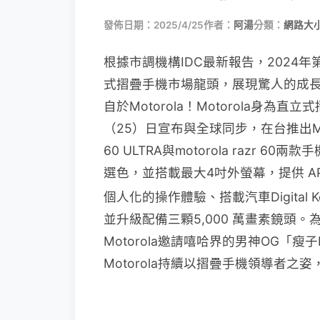
發佈日期：2025/4/25
作者：
阿湯
分類：
網路大
根據市調機構IDC最新報告，2024年第四
式摺疊手機市場龍頭，展現驚人的成
自於Motorola！Motorola身
（25）日宣布與全球同步，在台推出Motoro
60 ULTRA與motorola razr 
選色，並搭載最大4吋外螢幕，提供 AP
個人化的操作體驗、搭載汽車Digital K
並升級配備三顆5,000 萬畫素鏡頭
Motorola邀請嘻哈界的男神OG「
Motorola持續以摺疊手機領導者