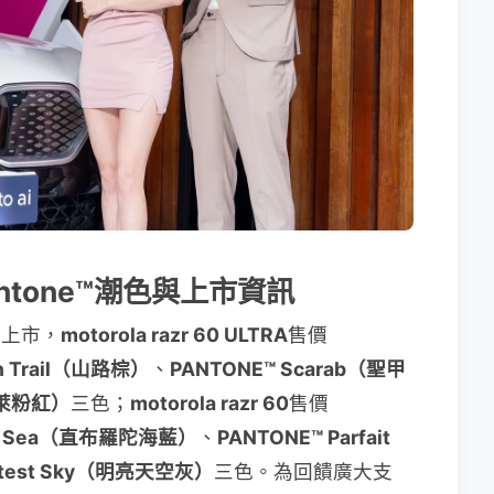
列Pantone™潮色與上市資訊
正式上市，
motorola razr 60 ULTRA
售價
in Trail（山路棕）
、
PANTONE™ Scarab（聖甲
巴萊粉紅）
三色；
motorola razr 60
售價
ltar Sea（直布羅陀海藍）
、
PANTONE™ Parfait
ghtest Sky（明亮天空灰）
三色。為回饋廣大支