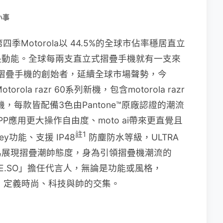
小事
季Motorola以 44.5%的全球市佔率穩居直立
長動能。全球每兩支直立式摺疊手機就有一支來
為直立式摺疊手機的創始者，延續全球市場聲勢，今
la razr 60系列新機，包含motorola razr
60兩款手機，每款皆配備3色由Pantone™原廠認證的潮流
P應用更大操作自由度、moto ai帶來更直覺且
註1
ey功能、支援 IP48
防塵防水等級，ULTRA
。為展現摺疊潮帥態度，身為引領摺疊機潮流的
瘦子E.SO」擔任代言人，無論是功能或風格，
之姿，定義時尚、科技與帥的交集。