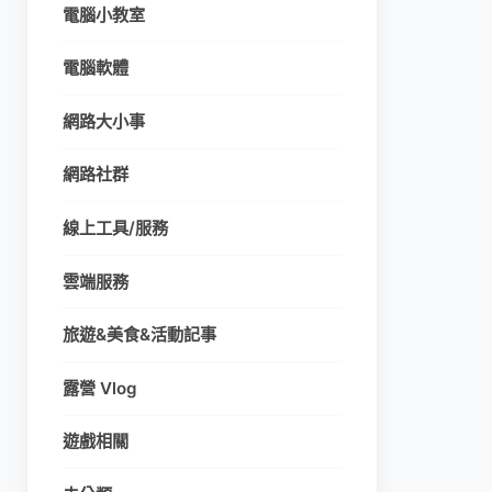
電腦小教室
電腦軟體
網路大小事
網路社群
線上工具/服務
雲端服務
旅遊&美食&活動記事
露營 Vlog
遊戲相關