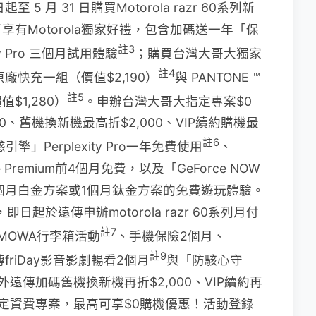
5 月 31 日購買Motorola razr 60系列新
有Motorola獨家好禮，包含加碼送一年「保
註3
ity Pro 三個月試用體驗
；購買台灣大哥大獨家
註4
W 原廠快充一組（價值$2,190）
與 PANTONE ™
註5
1,280）
。申辦台灣大哥大指定專案$0
0、舊機換新機最高折$2,000、VIP續約購機最
註6
擎」Perplexity Pro一年免費使用
、
e Premium前4個月免費，以及「GeForce NOW
服務3個月白金方案或1個月鈦金方案的免費遊玩體驗。
日起於遠傳申辦motorola razr 60系列月付
註7
IMOWA行李箱活動
、手機保險2個月、
註9
friDay影音影劇暢看2個月
與「防駭心守
遠傳加碼舊機換新機再折$2,000、VIP續約再
信指定資費專案，最高可享$0購機優惠！活動登錄