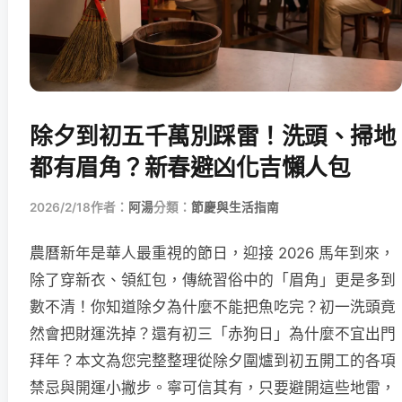
除夕到初五千萬別踩雷！洗頭、掃地
都有眉角？新春避凶化吉懶人包
2026/2/18
作者：
阿湯
分類：
節慶與生活指南
農曆新年是華人最重視的節日，迎接 2026 馬年到來，
除了穿新衣、領紅包，傳統習俗中的「眉角」更是多到
數不清！你知道除夕為什麼不能把魚吃完？初一洗頭竟
然會把財運洗掉？還有初三「赤狗日」為什麼不宜出門
拜年？本文為您完整整理從除夕圍爐到初五開工的各項
禁忌與開運小撇步。寧可信其有，只要避開這些地雷，