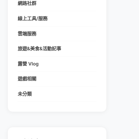
網路社群
線上工具/服務
雲端服務
旅遊&美食&活動記事
露營 Vlog
遊戲相關
未分類