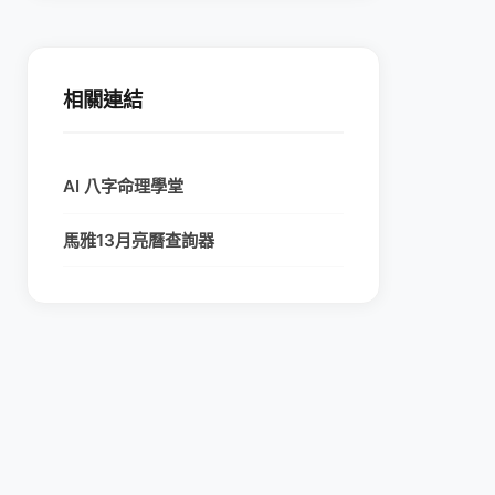
相關連結
AI 八字命理學堂
馬雅13月亮曆查詢器