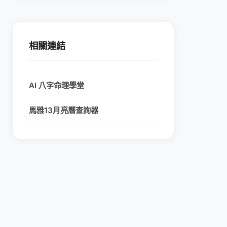
相關連結
AI 八字命理學堂
馬雅13月亮曆查詢器