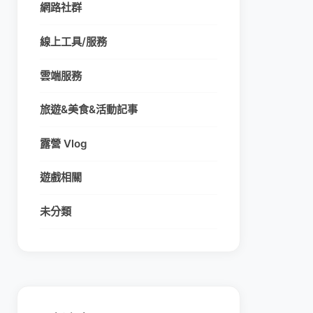
網路社群
線上工具/服務
雲端服務
旅遊&美食&活動記事
露營 Vlog
遊戲相關
未分類