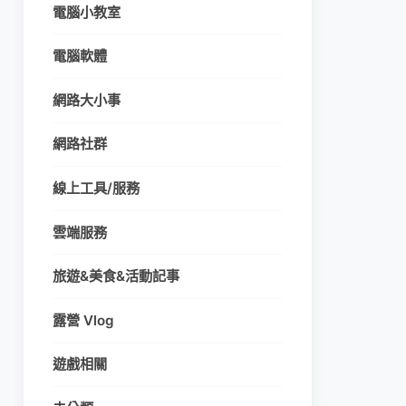
電腦小教室
電腦軟體
網路大小事
網路社群
線上工具/服務
雲端服務
旅遊&美食&活動記事
露營 Vlog
遊戲相關