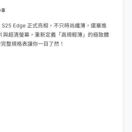
小事
xy S25 Edge 正式亮相，不只時尚纖薄，還塞進
艦晶片與超清螢幕，重新定義「高規輕薄」的極致體
附完整規格表讓你一目了然！