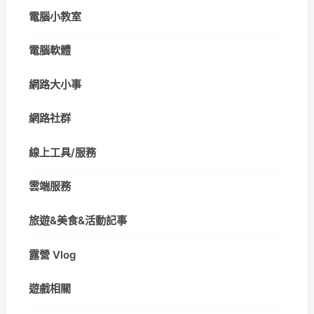
電腦小教室
電腦軟體
網路大小事
網路社群
線上工具/服務
雲端服務
旅遊&美食&活動記事
露營 Vlog
遊戲相關