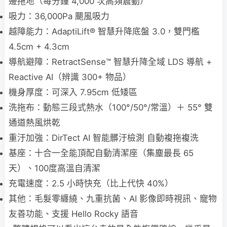
邊拖地（每分鐘 4,000 次高頻震動）
吸力：36,000Pa 颶風吸力
越障能力：AdaptiLift® 智慧升降底盤 3.0，雙門檻
4.5cm + 4.3cm
導航避障：RetractSense™ 智慧升降全域 LDS 導航 +
Reactive AI（辨識 300+ 物品）
機身厚度：可深入 7.95cm 低矮區
洗拖布：動態三段式熱水（100°/50°/常溫）＋ 55° 雙
通道熱風烘乾
重汙加強：DirTect AI 智能髒汙檢測 自動複拖複洗
基座：十合一全能頂配自動清潔座（集塵最長 65
天）、100度高溫自清潔
充電速度：2.5 小時快充（比上代快 40%）
其他：毛髮零纏繞、九重抗菌、AI 影像即時視訊、寵物
友善功能、支援 Hello Rocky 語音