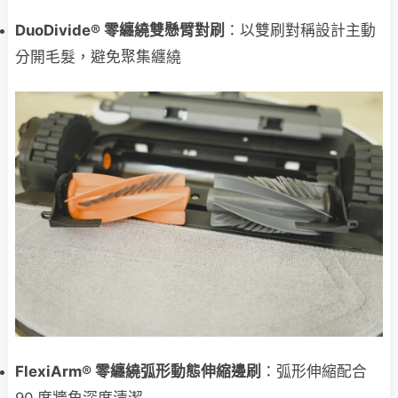
DuoDivide® 零纏繞雙懸臂對刷
：以雙刷對稱設計主動
分開毛髮，避免聚集纏繞
FlexiArm® 零纏繞弧形動態伸縮邊刷
：弧形伸縮配合
90 度牆角深度清潔