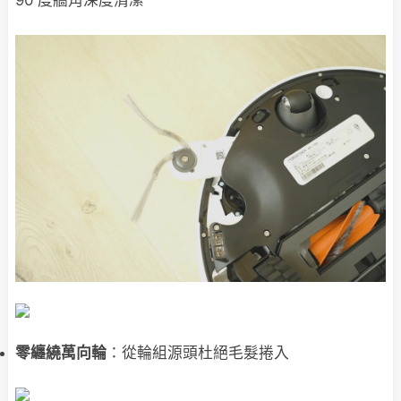
零纏繞萬向輪
：從輪組源頭杜絕毛髮捲入