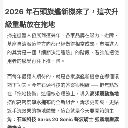
2026 年石頭旗艦新機來了，這次升
級重點放在拖地
掃拖機器人發展到這幾年，各家品牌在吸力、避障、
基座自清潔這些方向都已經做得相當成熟，市場進入
的其實是一個「細節決定體驗」的階段，看誰能把使
用者的感受再往上推一階。
而每年最讓人期待的，就是各家旗艦新機會在哪個環
節下功夫。今年石頭科技的答案很明確 ── 把焦點放
在「拖地技術」這個核心環節上，導入
高頻震動拖地
搭配高密度
鎖水拖布
的全新組合，訴求更乾爽、更貼
近手洗效果的拖地體驗，這台就是今天要開箱的主
角：
石頭科技 Saros 20 Sonic 聲波騎士 強震增壓旗
艦機皇
。