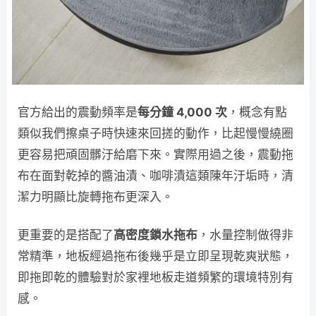
官方給出的震動頻率是
每分鐘 4,000 次
，概念有點
類似我們擦桌子時快速來回搓的動作，比起慢慢繞圈
更容易把頑固髒汙給磨下來。實際用過之後，震動拖
布在面對乾掉的醬油漬、咖啡漬這類陳年汙垢時，清
潔力明顯比旋轉拖布更深入。
更重要的是搭配了
高密度鎖水拖布
，水量控制做得非
常精準，地板經過拖布後幾乎是立即呈現乾爽狀態，
即拖即乾的體驗對於家裡地板走道頻繁的環境特別有
感。