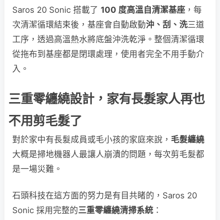
Saros 20 Sonic 搭載了
100 度高溫自清潔基座
，每
次清潔循環結束後，基座會自動啟動
沖、刮、洗
三道
工序，透過高溫熱水將底盤沖洗乾淨。整個清潔循環
從拖布到基座都是閉環處理，使用者完全不用手動介
入。
三重零纏繞設計，家有長髮家人再也
不用剪毛髮了
對於家中有長髮成員或毛小孩的家庭來說，
毛髮纏繞
大概是掃地機器人最讓人崩潰的問題，每次剪毛髮都
是一場災難。
石頭科技在這方面的努力是有目共睹的，Saros 20
Sonic 採用完整的
三重零纏繞清掃系統
：