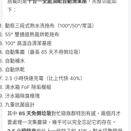
搭載的是
十合一全能頂配自動清潔座
，完整功能如
下：
動態三段式熱水洗拖布（100°/50°/常溫）
55° 雙通道熱風烘乾拖布
100° 高溫自清潔基座
自動集塵（最長 65 天不用倒垃圾）
自動補水
自動烘乾
2.5 小時快速充電（比上代快 40%）
清水箱 FoF 除垢模組
汙水箱除臭模塊
九重抗菌設計
其中
65 天免倒垃圾
對忙碌族群特別有感，兩個月才
要處理一次集塵袋，幾乎可以完全忘記它的存在。
2.5 小時快充
也比上一代快了約 40%，對大坪數使用