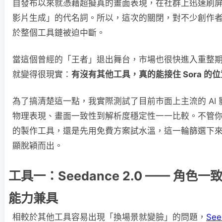
自發布以來就憑藉超擬真的畫面表現，在社群上迅速刷屏
影片生成」的代名詞。所以，這次的關閉，對不少創作
於整個工具鏈被迫中斷。
當這個曾經的「王者」退出舞台，市場也很快進入重整
就變得很現實：
有沒有其他工具，真的能接住 Sora 的
為了搞清楚這一點，我實際測試了目前市面上主流的 AI
物理表現、畫面一致性到解析度穩定性一一比較。不管
的製作工具，還是先用免費方案試水溫，這一輪篩選下來，
顯脫穎而出。
工具一：Seedance 2.0 —— 角色
能力兼具
相較於其他工具容易出現「換場景就變臉」的問題，
See