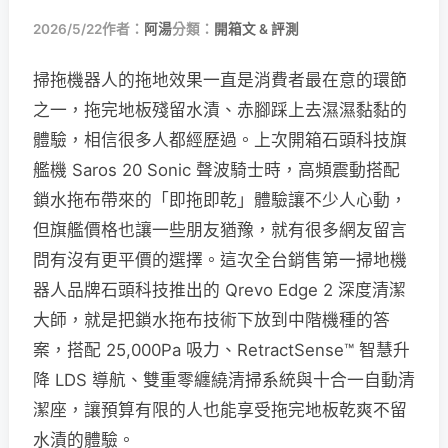
2026/5/22
作者：
阿湯
分類：
開箱文 & 評測
掃拖機器人的拖地效果一直是消費者最在意的環節
之一，拖完地板殘留水漬、赤腳踩上去濕濕黏黏的
體驗，相信很多人都經歷過。上次開箱石頭科技旗
艦機 Saros 20 Sonic 聲波騎士時，高頻震動搭配
鎖水拖布帶來的「即拖即乾」體驗讓不少人心動，
但旗艦價格也讓一些朋友猶豫，就有很多網友留言
問有沒有更平價的選擇。這次全台銷售第一掃地機
器人品牌石頭科技推出的 Qrevo Edge 2 深度清潔
大師，就是把鎖水拖布技術下放到中階機種的答
案，搭配 25,000Pa 吸力、RetractSense™ 智慧升
降 LDS 導航、雙重零纏繞清掃系統與十合一自動清
潔座，讓預算有限的人也能享受拖完地板乾爽不留
水漬的體驗。