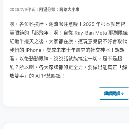
2025/7/9
作者：
阿湯
分類：
網路大小事
嘿，各位科技迷、潮流咖注意啦！2025 年根本就是智
慧眼鏡的「起飛年」啊！自從 Ray-Ban Meta 那副眼鏡
紅遍半邊天之後，大家都在說，這玩意兒搞不好會取代
我們的 iPhone，變成未來十年最夯的社交神器！想想
看，以後動動眼睛、說說話就能搞定一切，是不是超
酷？所以啊，各大廠牌都卯足全力，要做出能真正「解
放雙手」的 AI 智慧眼鏡！
繼續閱讀
→