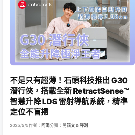
不是只有超薄！石頭科技推出 G30
潛行俠，搭載全新 RetractSense™
智慧升降 LDS 雷射導航系統，精準
定位不盲掃
2025/5/5
作者：
阿湯
分類：
開箱文 & 評測