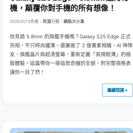
機，顛覆你對手機的所有想像！
2025/5/13
作者：
阿湯
分類：
網路大小事
你見過 5.8mm 的旗艦手機嗎？Galaxy S25 Edge 正式
亮相，不只時尚纖薄，還塞進了 2 億畫素相機、AI 神隊
友、旗艦晶片與超清螢幕，重新定義「高規輕薄」的極
致體驗。這篇帶你一探這款奇機的全貌，附完整規格表
讓你一目了然！
繼續閱讀
→