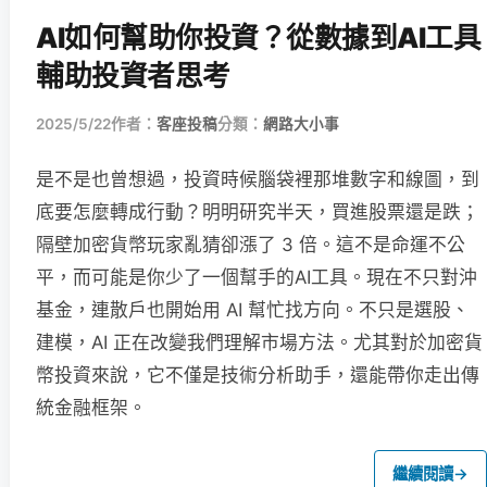
AI如何幫助你投資？從數據到AI工具
輔助投資者思考
2025/5/22
作者：
客座投稿
分類：
網路大小事
是不是也曾想過，投資時候腦袋裡那堆數字和線圖，到
底要怎麼轉成行動？明明研究半天，買進股票還是跌；
隔壁加密貨幣玩家亂猜卻漲了 3 倍。這不是命運不公
平，而可能是你少了一個幫手的AI工具。現在不只對沖
基金，連散戶也開始用 AI 幫忙找方向。不只是選股、
建模，AI 正在改變我們理解市場方法。尤其對於加密貨
幣投資來說，它不僅是技術分析助手，還能帶你走出傳
統金融框架。
繼續閱讀
→