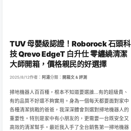
TUV 母嬰級認證！Roborock 石頭科
技 Qrevo EdgeT 白升仕 零纏繞清潔
大師開箱，價格親民的好選擇
2025/8/12
作者：
阿湯
分類：
開箱文 & 評測
掃地機器人百百種，根本不知道要選誰...有的超級貴、
有的品質不好還不夠實用。身為一個每天都要面對家中
各種清潔挑戰的爸爸，我深深體會到選對掃地機器人的
重要性。特別是家中有小朋友的，更需要一台既安全又
高效的清潔幫手。最近我入手了全台銷售第一掃地機器