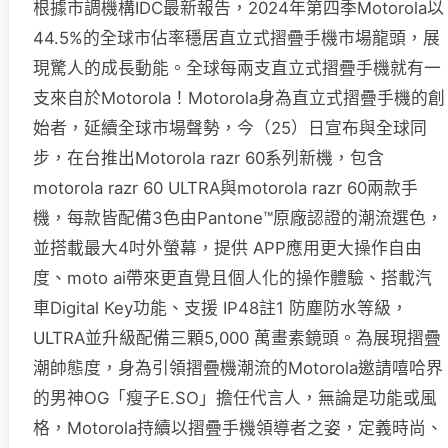
根據市調機構IDC最新報告，2024年第四季Motorola以
44.5%的全球市佔率穩居直立式摺疊手機市場龍頭，展
現驚人的成長動能。全球每兩支直立式摺疊手機就有一
支來自於Motorola！Motorola身為直立式摺疊手機的創
始者，延續全球市場聲勢，今（25）日宣布與全球同
步，在台推出Motorola razr 60系列新機，包含
motorola razr 60 ULTRA與motorola razr 60兩款手
機，每款皆配備3色由Pantone™原廠認證的潮流選色，
並搭載最大4吋外螢幕，提供 APP應用更大操作自由
度、moto ai帶來更直覺且個人化的操作體驗、搭載汽
車Digital Key功能、支援 IP48註1 防塵防水等級，
ULTRA並升級配備三顆5,000 萬畫素鏡頭。為展現摺疊
潮帥態度，身為引領摺疊機潮流的Motorola邀請嘻哈界
的男神OG「瘦子E.SO」擔任代言人，無論是功能或風
格，Motorola持續以摺疊手機領導者之姿，定義時尚、