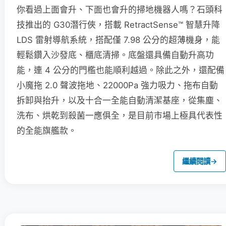
你看過上面會升、下面也會升的掃地機器人嗎？石頭科
技推出的 G30潛行俠，搭載 RetractSense™ 智慧升降
LDS 雷射導航系統，搭配僅 7.98 公分的超薄機身，能
輕鬆鑽入沙發底、櫃底清掃。底盤還具備自動升高功
能，連 4 公分的門檻也能順利越過。除此之外，還配備
小魔拖 2.0 聲波拖地、22000Pa 強力吸力、拖布自動
拆卸與抬升，以及十合一全能自動清潔基座，從集塵、
洗布、烘乾到殺菌一應俱全，是目前市場上極具代表性
的全能旗艦款。
繼續閱讀
→