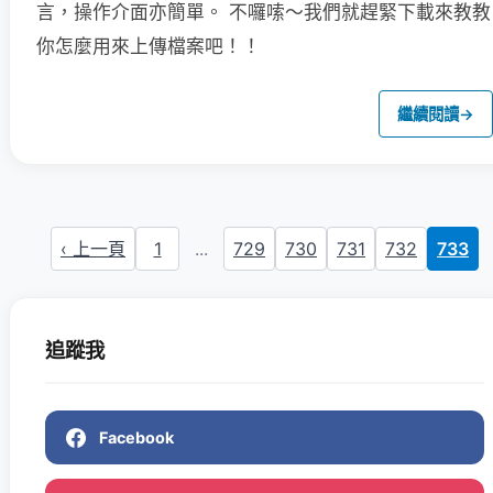
言，操作介面亦簡單。
不囉嗦～我們就趕緊下載來教教
你怎麼用來上傳檔案吧！！
繼續閱讀
→
‹ 上一頁
1
...
729
730
731
732
733
追蹤我
Facebook