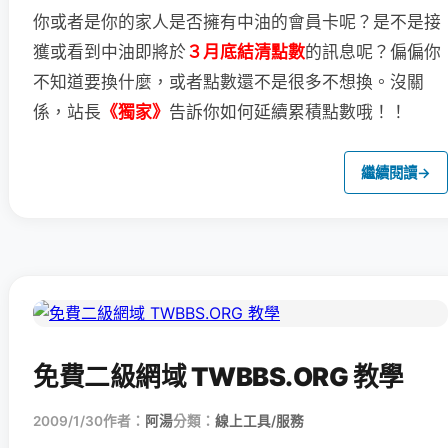
你或者是你的家人是否擁有中油的會員卡呢？
是不是接
獲或看到中油即將於
３月底結清點數
的訊息呢？
偏偏你
不知道要換什麼，或者點數還不是很多不想換。
沒關
係，站長
《獨家》
告訴你如何延續累積點數哦！！
繼續閱讀
→
免費二級網域 TWBBS.ORG 教學
2009/1/30
作者：
阿湯
分類：
線上工具/服務