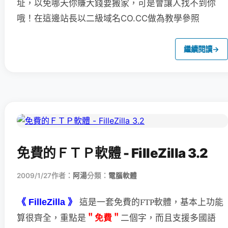
址，以免哪天你賺大錢要搬家，可是會讓人找不到你
哦！在這邊站長以二級域名CO.CC做為教學參照
繼續閱讀
→
免費的ＦＴＰ軟體 - FilleZilla 3.2
2009/1/27
作者：
阿湯
分類：
電腦軟體
《 FilleZilla 》
這是一套免費的FTP軟體，基本上功能
＂免費＂
二個字，
而且支援多國語
算很齊全，重點是