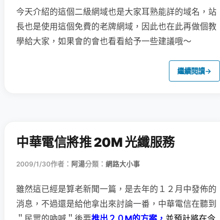
今天介紹的這個二級網域也是大家耳熟能詳的域名，站
長也是使用這個免費的老牌網域，因此也在此再做個教
學給大家，如果會的會也看看給予一些建議哦～
繼續閱讀
→
中華電信將推 20M 光纖服務
2009/1/30
作者：
阿湯
分類：
網路大小事
雖然這已經是算老新聞一篇，是去年的１２月中發佈的
消息，
不過還是給他拿出來討論一番，中華電信在聽到
＂民眾的吶喊＂後要
推出２０M的方案，
並預計將在今