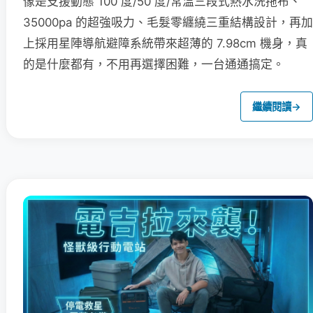
像是支援動態 100 度/50 度/常溫三段式熱水洗拖布、
35000pa 的超強吸力、毛髮零纏繞三重結構設計，再加
上採用星陣導航避障系統帶來超薄的 7.98cm 機身，真
的是什麼都有，不用再選擇困難，一台通通搞定。
繼續閱讀
→