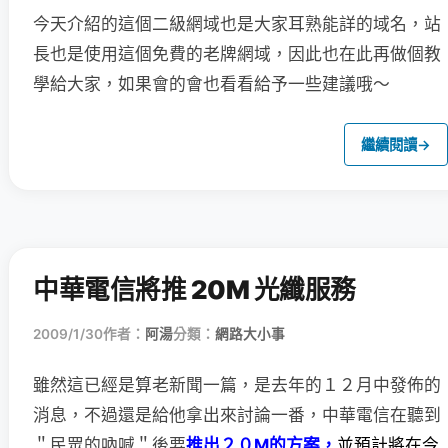
今天介紹的這個二級網域也是大家耳熟能詳的域名，站
長也是使用這個免費的老牌網域，因此也在此再做個教
學給大家，如果會的會也看看給予一些建議哦～
繼續閱讀
→
中華電信將推 20M 光纖服務
2009/1/30
作者：
阿湯
分類：
網路大小事
雖然這已經是算老新聞一篇，是去年的１２月中發佈的
消息，
不過還是給他拿出來討論一番，中華電信在聽到
＂民眾的吶喊＂後要
推出２０M的方案，
並預計將在今