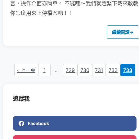
言，操作介面亦簡單。
不囉嗦～我們就趕緊下載來教教
你怎麼用來上傳檔案吧！！
繼續閱讀
→
‹ 上一頁
1
...
729
730
731
732
733
追蹤我
Facebook