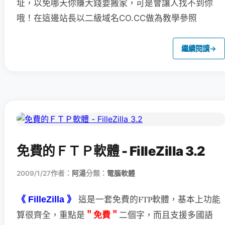
址，以免哪天你賺大錢要搬家，可是會讓人找不到你
哦！在這邊站長以二級域名CO.CC做為教學參照
繼續閱讀
→
免費的ＦＴＰ軟體 - FilleZilla 3.2
2009/1/27
作者：
阿湯
分類：
電腦軟體
《 FilleZilla 》
這是一套免費的FTP軟體，基本上功能
＂免費＂
二個字，
而且支援多國語
算很齊全，重點是