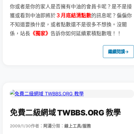
你或者是你的家人是否擁有中油的會員卡呢？
是不是接
獲或看到中油即將於
３月底結清點數
的訊息呢？
偏偏你
不知道要換什麼，或者點數還不是很多不想換。
沒關
係，站長
《獨家》
告訴你如何延續累積點數哦！！
繼續閱讀
→
免費二級網域 TWBBS.ORG 教學
2009/1/30
作者：
阿湯
分類：
線上工具/服務