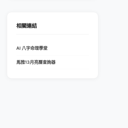
相關連結
AI 八字命理學堂
馬雅13月亮曆查詢器