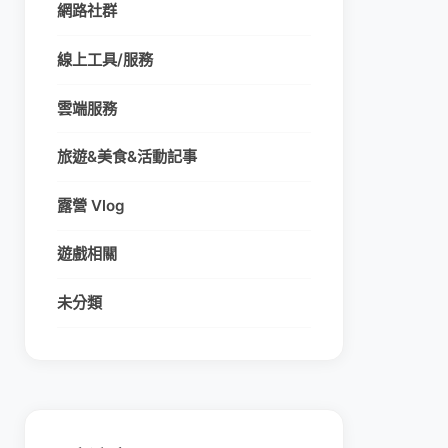
網路社群
線上工具/服務
雲端服務
旅遊&美食&活動記事
露營 Vlog
遊戲相關
未分類