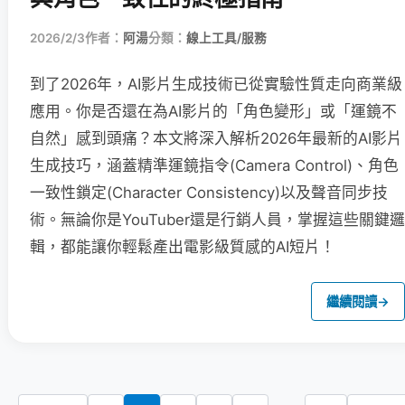
2026/2/3
作者：
阿湯
分類：
線上工具/服務
到了2026年，AI影片生成技術已從實驗性質走向商業級
應用。你是否還在為AI影片的「角色變形」或「運鏡不
自然」感到頭痛？本文將深入解析2026年最新的AI影片
生成技巧，涵蓋精準運鏡指令(Camera Control)、角色
一致性鎖定(Character Consistency)以及聲音同步技
術。無論你是YouTuber還是行銷人員，掌握這些關鍵邏
輯，都能讓你輕鬆產出電影級質感的AI短片！
繼續閱讀
→