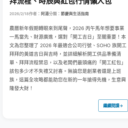
拜流程、時辰與紅包行情懶人包
2026/2/18
作者：
阿湯
分類：
節慶與生活指南
農曆新年假期轉眼來到尾聲，2026 丙午馬年想要事業
一馬當先、財源廣進，選對「開工吉日」至關重要！本
文為您整理了 2026 年最適合公司行號、SOHO 族開工
拜拜的黃道吉日與吉時，並詳細解析開工供品準備清
單、拜拜流程禁忌，以及老闆們最頭痛的「開工紅包」
該包多少才不失禮又討喜。無論您是創業者還是上班
族，這篇全攻略都能助您在新的一年搶得先機，生意興
隆發大財！
繼續閱讀
→