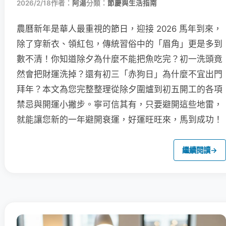
2026/2/18
作者：
阿湯
分類：
節慶與生活指南
農曆新年是華人最重視的節日，迎接 2026 馬年到來，
除了穿新衣、領紅包，傳統習俗中的「眉角」更是多到
數不清！你知道除夕為什麼不能把魚吃完？初一洗頭竟
然會把財運洗掉？還有初三「赤狗日」為什麼不宜出門
拜年？本文為您完整整理從除夕圍爐到初五開工的各項
禁忌與開運小撇步。寧可信其有，只要避開這些地雷，
就能讓您新的一年避開衰運，好運旺旺來，馬到成功！
繼續閱讀
→