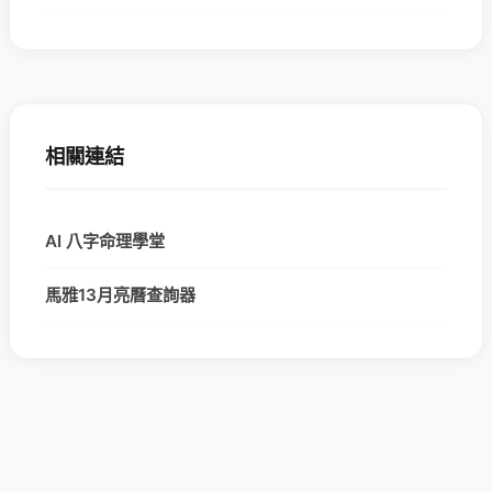
相關連結
AI 八字命理學堂
馬雅13月亮曆查詢器