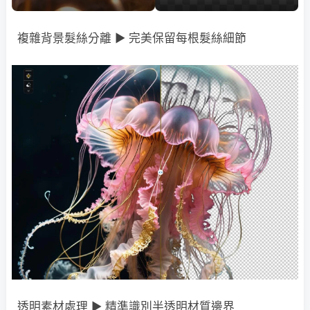
複雜背景髮絲分離 ► 完美保留每根髮絲細節
透明素材處理 ► 精準識別半透明材質邊界