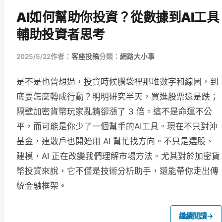
AI如何幫助你投資？從數據到AI工具
輔助投資者思考
2025/5/22
作者：
客座投稿
分類：
網路大小事
是不是也曾想過，投資時候腦袋裡那堆數字和線圖，到
底要怎麼轉成行動？明明研究半天，買進股票還是跌；
隔壁加密貨幣玩家亂猜卻漲了 3 倍。這不是命運不公
平，而可能是你少了一個幫手的AI工具。現在不只對沖
基金，連散戶也開始用 AI 幫忙找方向。不只是選股、
建模，AI 正在改變我們理解市場方法。尤其對於加密貨
幣投資來說，它不僅是技術分析助手，還能帶你走出傳
統金融框架。
繼續閱讀
→