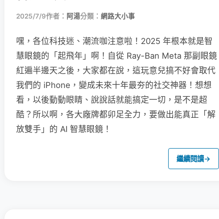
2025/7/9
作者：
阿湯
分類：
網路大小事
嘿，各位科技迷、潮流咖注意啦！2025 年根本就是智
慧眼鏡的「起飛年」啊！自從 Ray-Ban Meta 那副眼鏡
紅遍半邊天之後，大家都在說，這玩意兒搞不好會取代
我們的 iPhone，變成未來十年最夯的社交神器！想想
看，以後動動眼睛、說說話就能搞定一切，是不是超
酷？所以啊，各大廠牌都卯足全力，要做出能真正「解
放雙手」的 AI 智慧眼鏡！
繼續閱讀
→