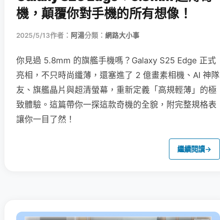
機，顛覆你對手機的所有想像！
2025/5/13
作者：
阿湯
分類：
網路大小事
你見過 5.8mm 的旗艦手機嗎？Galaxy S25 Edge 正式
亮相，不只時尚纖薄，還塞進了 2 億畫素相機、AI 神隊
友、旗艦晶片與超清螢幕，重新定義「高規輕薄」的極
致體驗。這篇帶你一探這款奇機的全貌，附完整規格表
讓你一目了然！
繼續閱讀
→