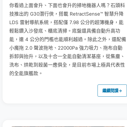
你看過上面會升、下面也會升的掃地機器人嗎？石頭科
技推出的 G30潛行俠，搭載 RetractSense™ 智慧升降
LDS 雷射導航系統，搭配僅 7.98 公分的超薄機身，能
輕鬆鑽入沙發底、櫃底清掃。底盤還具備自動升高功
能，連 4 公分的門檻也能順利越過。除此之外，還配備
小魔拖 2.0 聲波拖地、22000Pa 強力吸力、拖布自動
拆卸與抬升，以及十合一全能自動清潔基座，從集塵、
洗布、烘乾到殺菌一應俱全，是目前市場上極具代表性
的全能旗艦款。
繼續閱讀
→