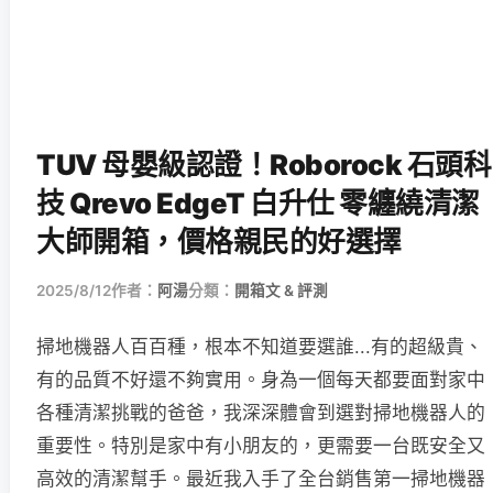
TUV 母嬰級認證！Roborock 石頭科
技 Qrevo EdgeT 白升仕 零纏繞清潔
大師開箱，價格親民的好選擇
2025/8/12
作者：
阿湯
分類：
開箱文 & 評測
掃地機器人百百種，根本不知道要選誰...有的超級貴、
有的品質不好還不夠實用。身為一個每天都要面對家中
各種清潔挑戰的爸爸，我深深體會到選對掃地機器人的
重要性。特別是家中有小朋友的，更需要一台既安全又
高效的清潔幫手。最近我入手了全台銷售第一掃地機器