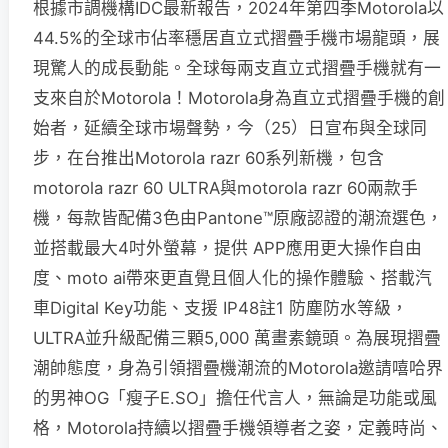
根據市調機構IDC最新報告，2024年第四季Motorola以
44.5%的全球市佔率穩居直立式摺疊手機市場龍頭，展
現驚人的成長動能。全球每兩支直立式摺疊手機就有一
支來自於Motorola！Motorola身為直立式摺疊手機的創
始者，延續全球市場聲勢，今（25）日宣布與全球同
步，在台推出Motorola razr 60系列新機，包含
motorola razr 60 ULTRA與motorola razr 60兩款手
機，每款皆配備3色由Pantone™原廠認證的潮流選色，
並搭載最大4吋外螢幕，提供 APP應用更大操作自由
度、moto ai帶來更直覺且個人化的操作體驗、搭載汽
車Digital Key功能、支援 IP48註1 防塵防水等級，
ULTRA並升級配備三顆5,000 萬畫素鏡頭。為展現摺疊
潮帥態度，身為引領摺疊機潮流的Motorola邀請嘻哈界
的男神OG「瘦子E.SO」擔任代言人，無論是功能或風
格，Motorola持續以摺疊手機領導者之姿，定義時尚、