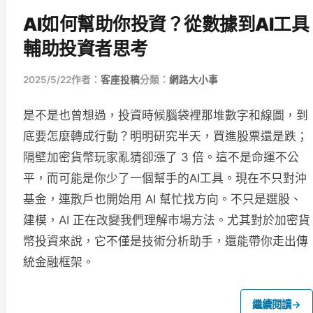
AI如何幫助你投資？從數據到AI工具
輔助投資者思考
2025/5/22
作者：
客座投稿
分類：
網路大小事
是不是也曾想過，投資時候腦袋裡那堆數字和線圖，到
底要怎麼轉成行動？明明研究半天，買進股票還是跌；
隔壁加密貨幣玩家亂猜卻漲了 3 倍。這不是命運不公
平，而可能是你少了一個幫手的AI工具。現在不只對沖
基金，連散戶也開始用 AI 幫忙找方向。不只是選股、
建模，AI 正在改變我們理解市場方法。尤其對於加密貨
幣投資來說，它不僅是技術分析助手，還能帶你走出傳
統金融框架。
繼續閱讀
→