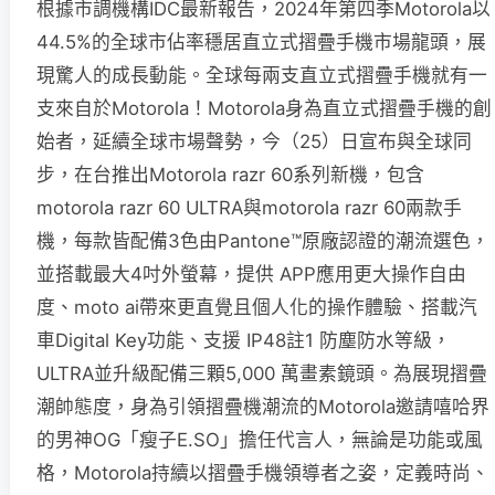
根據市調機構IDC最新報告，2024年第四季Motorola以
44.5%的全球市佔率穩居直立式摺疊手機市場龍頭，展
現驚人的成長動能。全球每兩支直立式摺疊手機就有一
支來自於Motorola！Motorola身為直立式摺疊手機的創
始者，延續全球市場聲勢，今（25）日宣布與全球同
步，在台推出Motorola razr 60系列新機，包含
motorola razr 60 ULTRA與motorola razr 60兩款手
機，每款皆配備3色由Pantone™原廠認證的潮流選色，
並搭載最大4吋外螢幕，提供 APP應用更大操作自由
度、moto ai帶來更直覺且個人化的操作體驗、搭載汽
車Digital Key功能、支援 IP48註1 防塵防水等級，
ULTRA並升級配備三顆5,000 萬畫素鏡頭。為展現摺疊
潮帥態度，身為引領摺疊機潮流的Motorola邀請嘻哈界
的男神OG「瘦子E.SO」擔任代言人，無論是功能或風
格，Motorola持續以摺疊手機領導者之姿，定義時尚、