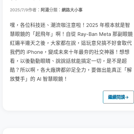
2025/7/9
作者：
阿湯
分類：
網路大小事
嘿，各位科技迷、潮流咖注意啦！2025 年根本就是智
慧眼鏡的「起飛年」啊！自從 Ray-Ban Meta 那副眼鏡
紅遍半邊天之後，大家都在說，這玩意兒搞不好會取代
我們的 iPhone，變成未來十年最夯的社交神器！想想
看，以後動動眼睛、說說話就能搞定一切，是不是超
酷？所以啊，各大廠牌都卯足全力，要做出能真正「解
放雙手」的 AI 智慧眼鏡！
繼續閱讀
→