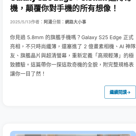
機，顛覆你對手機的所有想像！
2025/5/13
作者：
阿湯
分類：
網路大小事
你見過 5.8mm 的旗艦手機嗎？Galaxy S25 Edge 正式
亮相，不只時尚纖薄，還塞進了 2 億畫素相機、AI 神隊
友、旗艦晶片與超清螢幕，重新定義「高規輕薄」的極
致體驗。這篇帶你一探這款奇機的全貌，附完整規格表
讓你一目了然！
繼續閱讀
→