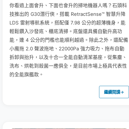
你看過上面會升、下面也會升的掃地機器人嗎？石頭科
技推出的 G30潛行俠，搭載 RetractSense™ 智慧升降
LDS 雷射導航系統，搭配僅 7.98 公分的超薄機身，能
輕鬆鑽入沙發底、櫃底清掃。底盤還具備自動升高功
能，連 4 公分的門檻也能順利越過。除此之外，還配備
小魔拖 2.0 聲波拖地、22000Pa 強力吸力、拖布自動
拆卸與抬升，以及十合一全能自動清潔基座，從集塵、
洗布、烘乾到殺菌一應俱全，是目前市場上極具代表性
的全能旗艦款。
繼續閱讀
→