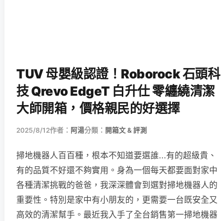
TUV 母嬰級認證！Roborock 石頭科
技 Qrevo EdgeT 白升仕 零纏繞清潔
大師開箱，價格親民的好選擇
2025/8/12
作者：
阿湯
分類：
開箱文 & 評測
掃地機器人百百種，根本不知道要選誰...有的超級貴、
有的品質不好還不夠實用。身為一個每天都要面對家中
各種清潔挑戰的爸爸，我深深體會到選對掃地機器人的
重要性。特別是家中有小朋友的，更需要一台既安全又
高效的清潔幫手。最近我入手了全台銷售第一掃地機器