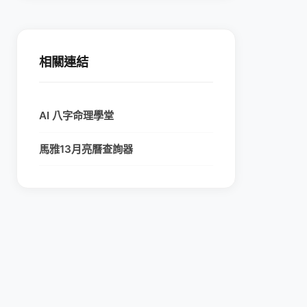
相關連結
AI 八字命理學堂
馬雅13月亮曆查詢器