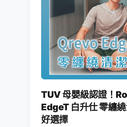
TUV 母嬰級認證！Rob
EdgeT 白升仕 零
好選擇