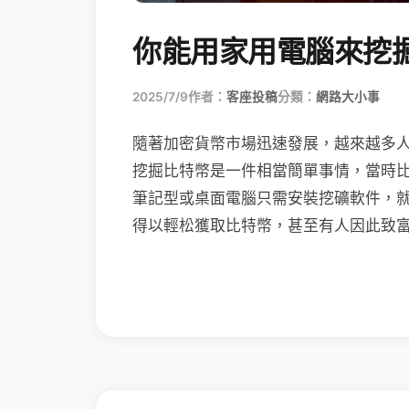
你能用家用電腦來挖
2025/7/9
作者：
客座投稿
分類：
網路大小事
隨著加密貨幣市場迅速發展，越來越多
挖掘比特幣是一件相當簡單事情，當時
筆記型或桌面電腦只需安裝挖礦軟件，
得以輕松獲取比特幣，甚至有人因此致