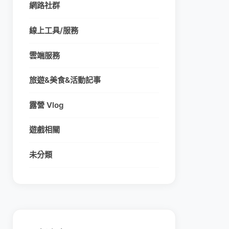
網路社群
線上工具/服務
雲端服務
旅遊&美食&活動記事
露營 Vlog
遊戲相關
未分類