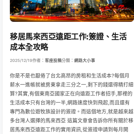
移居馬來西亞遠距工作:簽證、生活
成本全攻略
2025/12/19
作者：
客座投稿
分類：
網路大小事
你是不是也厭倦了台北高昂的房租和生活成本?每個月
薪水一進帳就被房東拿走三分之一,剩下的錢還得精打細
算?其實,有個東南亞國家正在向遠距工作者招手,那裡的
生活成本只有台灣的一半,網路速度快到飛起,而且還有
專門為數位遊牧族設計的簽證。而這個地方,就是越來越
多台灣人選擇的馬來西亞 這篇文章會告訴你所有關於移
居馬來西亞遠距工作的實用資訊,從簽證申請到每月開