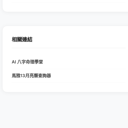
相關連結
AI 八字命理學堂
馬雅13月亮曆查詢器