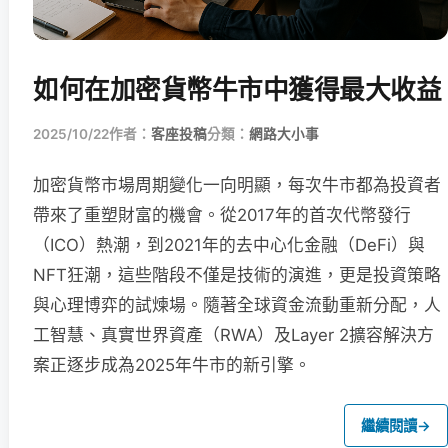
如何在加密貨幣牛市中獲得最大收益
2025/10/22
作者：
客座投稿
分類：
網路大小事
加密貨幣市場周期變化一向明顯，每次牛市都為投資者
帶來了重塑財富的機會。從2017年的首次代幣發行
（ICO）熱潮，到2021年的去中心化金融（DeFi）與
NFT狂潮，這些階段不僅是技術的演進，更是投資策略
與心理博弈的試煉場。隨著全球資金流動重新分配，人
工智慧、真實世界資產（RWA）及Layer 2擴容解決方
案正逐步成為2025年牛市的新引擎。
繼續閱讀
→