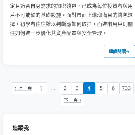
定且適合自身需求的加密錢包，已成為每位投資者與用
戶不可或缺的基礎設施。面對市面上琳瑯滿目的錢包選
擇，初學者往往難以判斷應如何取捨，而進階用戶則關
注如何進一步優化其資產配置與安全管理。
繼續閱讀
→
‹ 上一頁
1
...
2
3
4
5
6
733
下一頁 ›
追蹤我