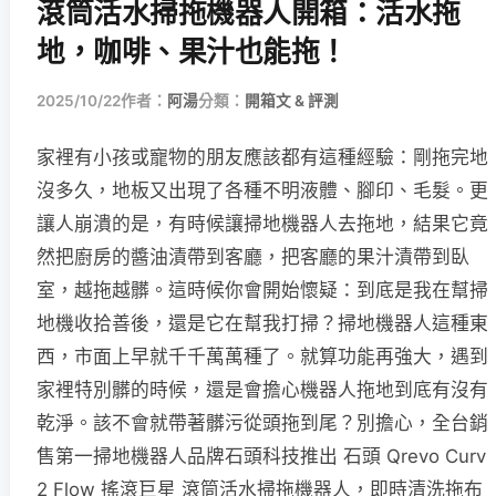
滾筒活水掃拖機器人開箱：活水拖
地，咖啡、果汁也能拖！
2025/10/22
作者：
阿湯
分類：
開箱文 & 評測
家裡有小孩或寵物的朋友應該都有這種經驗：剛拖完地
沒多久，地板又出現了各種不明液體、腳印、毛髮。更
讓人崩潰的是，有時候讓掃地機器人去拖地，結果它竟
然把廚房的醬油漬帶到客廳，把客廳的果汁漬帶到臥
室，越拖越髒。這時候你會開始懷疑：到底是我在幫掃
地機收拾善後，還是它在幫我打掃？掃地機器人這種東
西，市面上早就千千萬萬種了。就算功能再強大，遇到
家裡特別髒的時候，還是會擔心機器人拖地到底有沒有
乾淨。該不會就帶著髒污從頭拖到尾？別擔心，全台銷
售第一掃地機器人品牌石頭科技推出 石頭 Qrevo Curv
2 Flow 搖滾巨星 滾筒活水掃拖機器人，即時清洗拖布