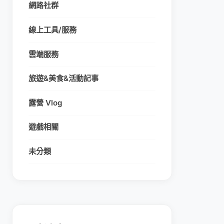
網路社群
線上工具/服務
雲端服務
旅遊&美食&活動記事
露營 Vlog
遊戲相關
未分類