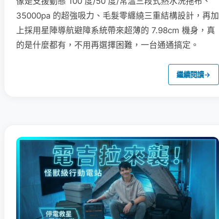
像是支援動態 100 度/50 度/常溫三段式熱水洗拖布、
35000pa 的超強吸力、毛髮零纏繞三重結構設計，再加
上採用星陣導航避障系統帶來超薄的 7.98cm 機身，真
的是什麼都有，不用再選擇困難，一台通通搞定。
繼續閱讀
→