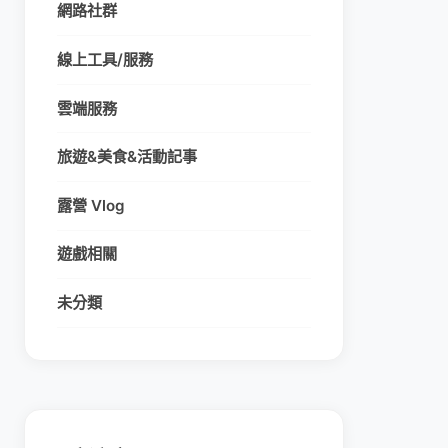
網路社群
線上工具/服務
雲端服務
旅遊&美食&活動記事
露營 Vlog
遊戲相關
未分類