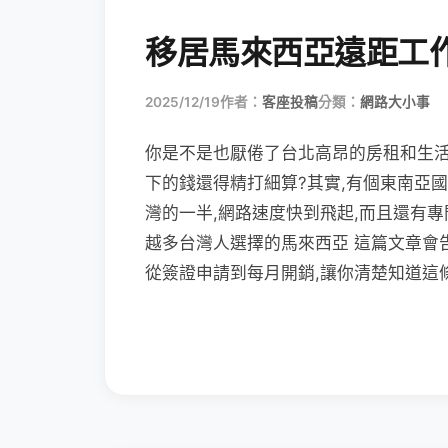
移居馬來西亞遠距工
2025/12/19
作者：
客座投稿
分類：
網路大小事
你是不是也厭倦了台北高昂的房租和生活
下的錢還得精打細算?其實,有個東南亞
灣的一半,網路速度快到飛起,而且還有
越多台灣人選擇的馬來西亞 這篇文章會
從簽證申請到每月開銷,讓你清楚知道這