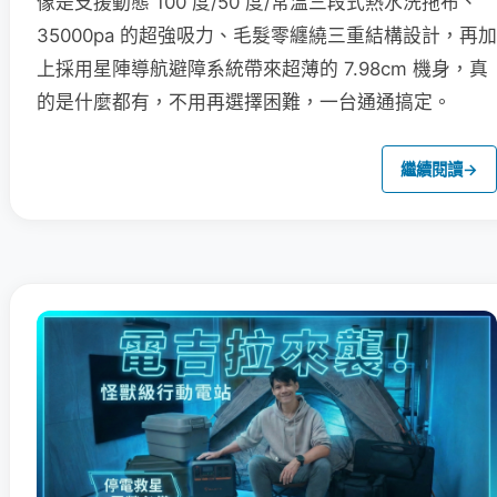
像是支援動態 100 度/50 度/常溫三段式熱水洗拖布、
35000pa 的超強吸力、毛髮零纏繞三重結構設計，再加
上採用星陣導航避障系統帶來超薄的 7.98cm 機身，真
的是什麼都有，不用再選擇困難，一台通通搞定。
繼續閱讀
→