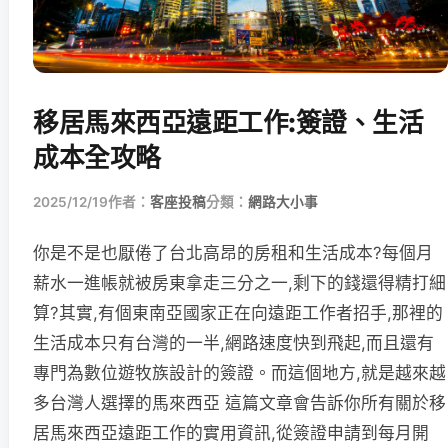
移居馬來西亞遠距工作:簽證、生活
成本全攻略
2025/12/19
作者：
客座投稿
分類：
網路大小事
你是不是也厭倦了台北高昂的房租和生活成本?每個月
薪水一進帳就被房東拿走三分之一,剩下的錢還得精打細
算?其實,有個東南亞國家正在向遠距工作者招手,那裡的
生活成本只有台灣的一半,網路速度快到飛起,而且還有
專門為數位遊牧族設計的簽證。而這個地方,就是越來越
多台灣人選擇的馬來西亞 這篇文章會告訴你所有關於移
居馬來西亞遠距工作的實用資訊,從簽證申請到每月開