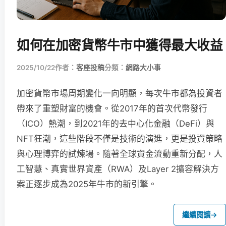
如何在加密貨幣牛市中獲得最大收益
2025/10/22
作者：
客座投稿
分類：
網路大小事
加密貨幣市場周期變化一向明顯，每次牛市都為投資者
帶來了重塑財富的機會。從2017年的首次代幣發行
（ICO）熱潮，到2021年的去中心化金融（DeFi）與
NFT狂潮，這些階段不僅是技術的演進，更是投資策略
與心理博弈的試煉場。隨著全球資金流動重新分配，人
工智慧、真實世界資產（RWA）及Layer 2擴容解決方
案正逐步成為2025年牛市的新引擎。
繼續閱讀
→