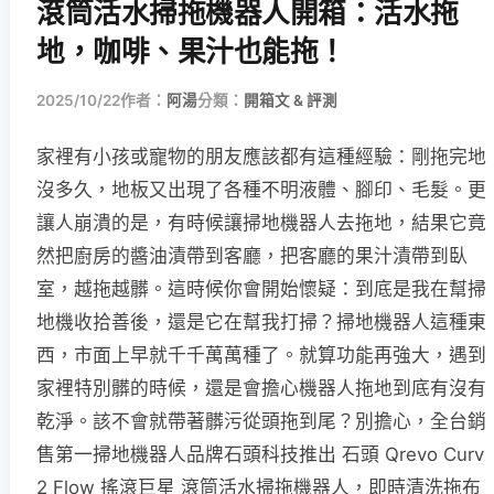
滾筒活水掃拖機器人開箱：活水拖
地，咖啡、果汁也能拖！
2025/10/22
作者：
阿湯
分類：
開箱文 & 評測
家裡有小孩或寵物的朋友應該都有這種經驗：剛拖完地
沒多久，地板又出現了各種不明液體、腳印、毛髮。更
讓人崩潰的是，有時候讓掃地機器人去拖地，結果它竟
然把廚房的醬油漬帶到客廳，把客廳的果汁漬帶到臥
室，越拖越髒。這時候你會開始懷疑：到底是我在幫掃
地機收拾善後，還是它在幫我打掃？掃地機器人這種東
西，市面上早就千千萬萬種了。就算功能再強大，遇到
家裡特別髒的時候，還是會擔心機器人拖地到底有沒有
乾淨。該不會就帶著髒污從頭拖到尾？別擔心，全台銷
售第一掃地機器人品牌石頭科技推出 石頭 Qrevo Curv
2 Flow 搖滾巨星 滾筒活水掃拖機器人，即時清洗拖布