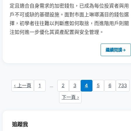
定且適合自身需求的加密錢包，已成為每位投資者與用
戶不可或缺的基礎設施。面對市面上琳瑯滿目的錢包選
擇，初學者往往難以判斷應如何取捨，而進階用戶則關
注如何進一步優化其資產配置與安全管理。
繼續閱讀
→
‹ 上一頁
1
...
2
3
4
5
6
733
下一頁 ›
追蹤我