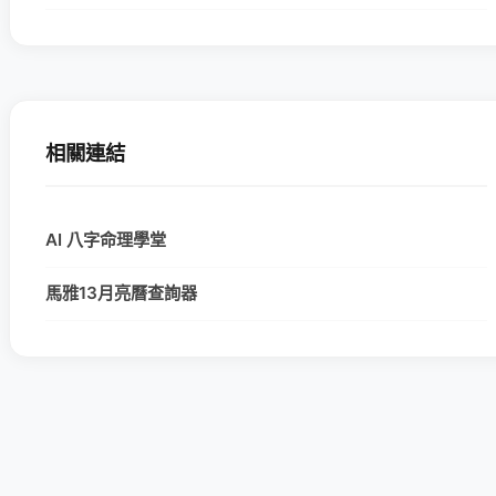
相關連結
AI 八字命理學堂
馬雅13月亮曆查詢器