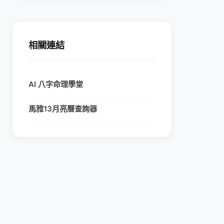
相關連結
AI 八字命理學堂
馬雅13月亮曆查詢器