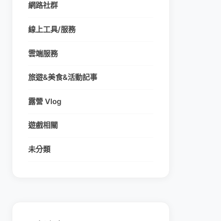
網路社群
線上工具/服務
雲端服務
旅遊&美食&活動記事
露營 Vlog
遊戲相關
未分類