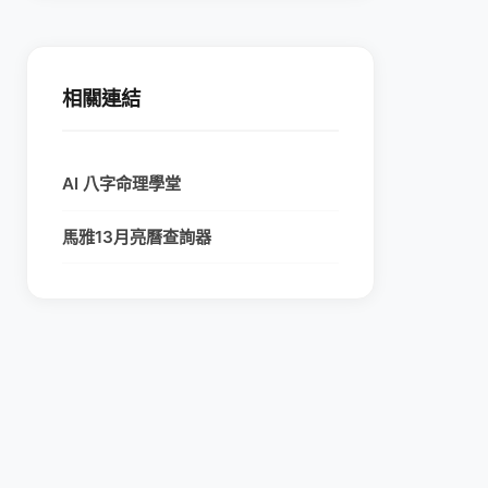
相關連結
AI 八字命理學堂
馬雅13月亮曆查詢器