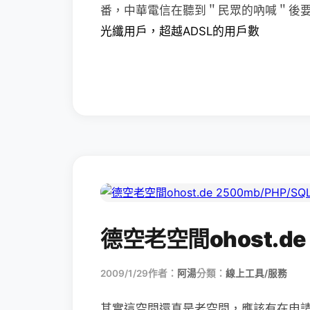
番，中華電信在聽到＂民眾的吶喊＂後
光纖用戶，超越ADSL的用戶數
德空老空間ohost.de 
2009/1/29
作者：
阿湯
分類：
線上工具/服務
其實這空間還真是老空間，應該有在申