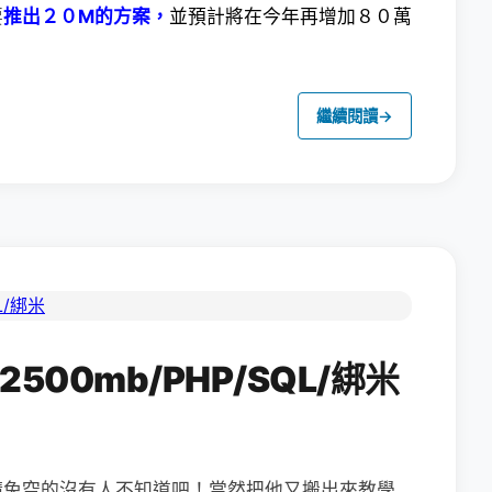
要
推出２０M的方案，
並預計將在今年再增加８０萬
繼續閱讀
→
2500mb/PHP/SQL/綁米
請免空的沒有人不知道吧！當然把他又搬出來教學