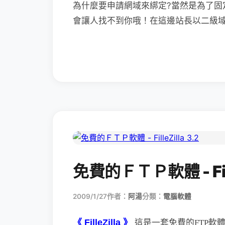
為什麼要申請網域來綁定?當然是為了固
會讓人找不到你哦！在這邊站長以二級域名
免費的ＦＴＰ軟體 - Fille
2009/1/27
作者：
阿湯
分類：
電腦軟體
《 FilleZilla 》
這是一套免費的FTP軟