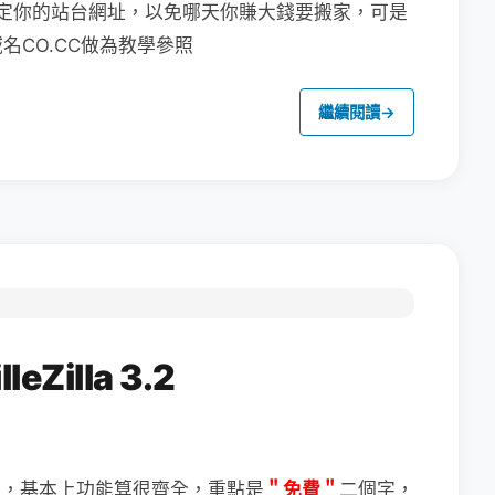
定你的站台網址，以免哪天你賺大錢要搬家，可是
CO.CC做為教學參照
繼續閱讀
→
Zilla 3.2
＂免費＂
二個字，
體，基本上功能算很齊全，重點是