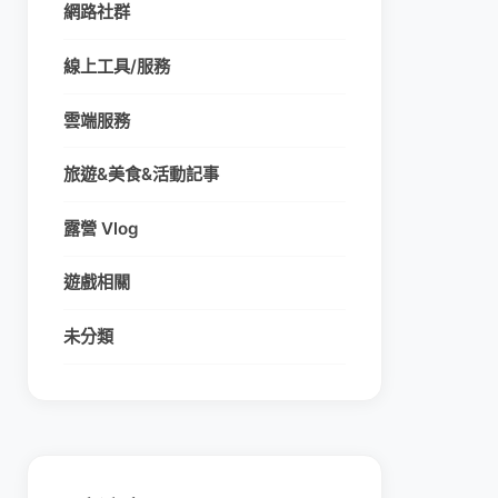
網路社群
線上工具/服務
雲端服務
旅遊&美食&活動記事
露營 Vlog
遊戲相關
未分類