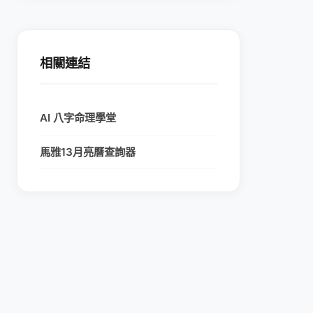
相關連結
AI 八字命理學堂
馬雅13月亮曆查詢器