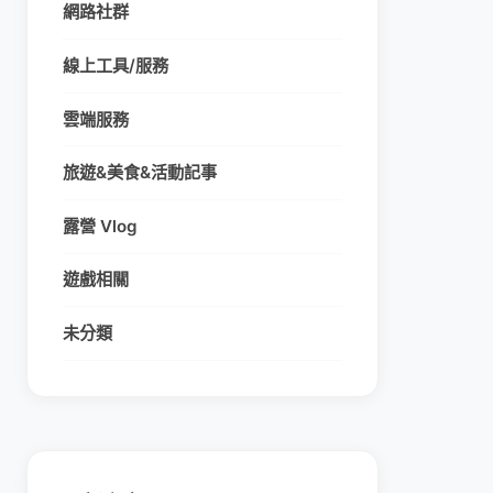
網路社群
線上工具/服務
雲端服務
旅遊&美食&活動記事
露營 Vlog
遊戲相關
未分類