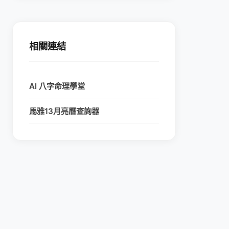
相關連結
AI 八字命理學堂
馬雅13月亮曆查詢器