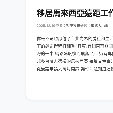
移居馬來西亞遠距工
2025/12/19
作者：
客座投稿
分類：
網路大小事
你是不是也厭倦了台北高昂的房租和生活
下的錢還得精打細算?其實,有個東南亞
灣的一半,網路速度快到飛起,而且還有
越多台灣人選擇的馬來西亞 這篇文章會
從簽證申請到每月開銷,讓你清楚知道這