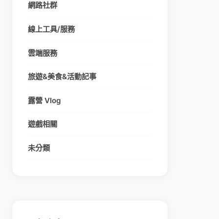
網路社群
線上工具/服務
雲端服務
旅遊&美食&活動記事
露營 Vlog
遊戲相關
未分類