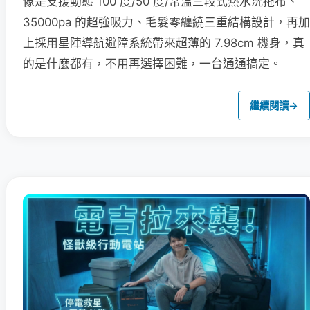
像是支援動態 100 度/50 度/常溫三段式熱水洗拖布、
35000pa 的超強吸力、毛髮零纏繞三重結構設計，再加
上採用星陣導航避障系統帶來超薄的 7.98cm 機身，真
的是什麼都有，不用再選擇困難，一台通通搞定。
繼續閱讀
→