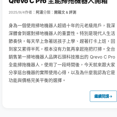
Qrevo C Pro 全能掃拖機器人開箱
2025/9/4
作者：
阿湯
分類：
開箱文 & 評測
身為一個使用掃地機器人超過十年的元老級用戶，我深
深體會到選對掃地機器人的重要性。特別是現代人生活
節奏快，每天早上急著送孩子上學、趕著打卡上班，回
到家又累得半死，根本沒有力氣再拿起拖把打掃。全台
銷售第一掃地機器人品牌石頭科技推出的 Qrevo C Pro
全能掃拖機器人，使用了一段時間後，今天就來跟大家
分享這台機器的實際使用心得，以及為什麼我認為它是
功能與價格完美平衡的選擇。
繼續閱讀
→