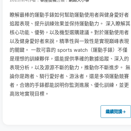
2025/9/4
作者：
客座投稿
分類：
網路大小事
瞭解最棒的運動手錶如何幫助運動使用者與健身愛好者
追蹤表現、提升訓練效果並保持運動動力。 深入瞭解其
核心功能、優勢，以及機型選購建議。對於運動使用者
以及健身愛好者來說，精準性與一致性是實現巔峰表現
的關鍵。 一款可靠的 sports watch（運動手錶）不僅
是理想的訓練夥伴，還能提供準確的數據追蹤、深入的
表現分析，以及源源不斷的動力，推動你不斷進步。 無
論你是跑者、騎行愛好者、游泳者，還是多項運動競賽
者，合適的手錶都能説明你監測進展、優化訓練，並更
高效地實現目標。
繼續閱讀
→