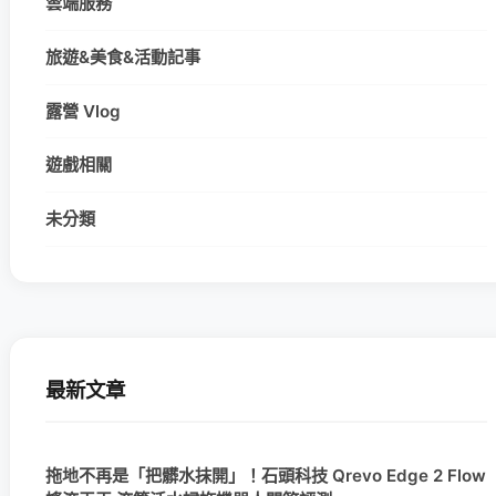
雲端服務
旅遊&美食&活動記事
露營 Vlog
遊戲相關
未分類
最新文章
拖地不再是「把髒水抹開」！石頭科技 Qrevo Edge 2 Flow