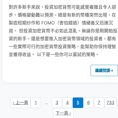
對許多新手來說，投資加密貨幣可能感覺複雜且令人卻
步。價格變動難以預測，總是有新的幣種突然出現，在
製造短期炒作和 FOMO（害怕錯過）情緒後又迅速沉
寂。 但投資加密貨幣不必如此混亂。無論你是剛開始投
資的新手，還是想要進入加密貨幣領域的投資者，都有
一些實際可行的加密貨幣投資策略，能幫助你保持理智
並獲得收益。 以下是一些你可以嘗試的策略。
繼續閱讀
→
‹ 上一頁
1
...
3
4
5
6
7
733
下一頁 ›