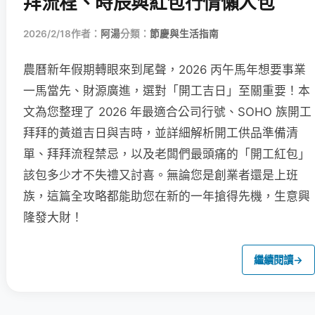
拜流程、時辰與紅包行情懶人包
2026/2/18
作者：
阿湯
分類：
節慶與生活指南
農曆新年假期轉眼來到尾聲，2026 丙午馬年想要事業
一馬當先、財源廣進，選對「開工吉日」至關重要！本
文為您整理了 2026 年最適合公司行號、SOHO 族開工
拜拜的黃道吉日與吉時，並詳細解析開工供品準備清
單、拜拜流程禁忌，以及老闆們最頭痛的「開工紅包」
該包多少才不失禮又討喜。無論您是創業者還是上班
族，這篇全攻略都能助您在新的一年搶得先機，生意興
隆發大財！
繼續閱讀
→