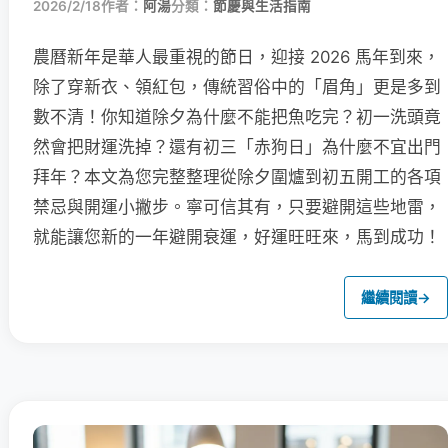
2026/2/18
作者：
阿湯
分類：
節慶與生活指南
農曆新年是華人最重視的節日，迎接 2026 馬年到來，
除了穿新衣、領紅包，傳統習俗中的「眉角」更是多到
數不清！你知道除夕為什麼不能把魚吃完？初一洗頭竟
然會把財運洗掉？還有初三「赤狗日」為什麼不宜出門
拜年？本文為您完整整理從除夕圍爐到初五開工的各項
禁忌與開運小撇步。寧可信其有，只要避開這些地雷，
就能讓您新的一年避開衰運，好運旺旺來，馬到成功！
繼續閱讀
→