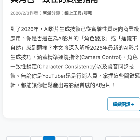
2026/2/3
作者：
阿湯
分類：
線上工具/服務
到了2026年，AI影片生成技術已從實驗性質走向商業級
應用。你是否還在為AI影片的「角色變形」或「運鏡不
自然」感到頭痛？本文將深入解析2026年最新的AI影片
生成技巧，涵蓋精準運鏡指令(Camera Control)、角色
一致性鎖定(Character Consistency)以及聲音同步技
術。無論你是YouTuber還是行銷人員，掌握這些關鍵邏
輯，都能讓你輕鬆產出電影級質感的AI短片！
繼續閱讀
→