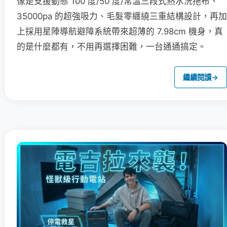
像是支援動態 100 度/50 度/常溫三段式熱水洗拖布、
35000pa 的超強吸力、毛髮零纏繞三重結構設計，再加
上採用星陣導航避障系統帶來超薄的 7.98cm 機身，真
的是什麼都有，不用再選擇困難，一台通通搞定。
繼續閱讀
→