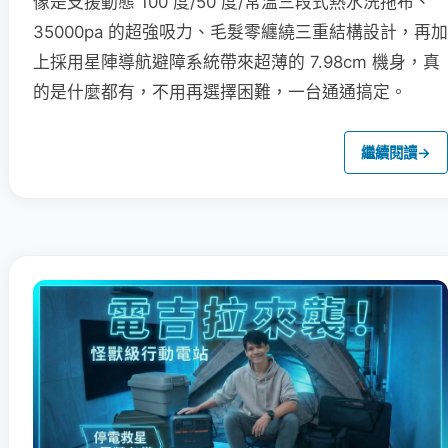
像是支援動態 100 度/50 度/常溫三段式熱水洗拖布、
35000pa 的超強吸力、毛髮零纏繞三重結構設計，再加
上採用星陣導航避障系統帶來超薄的 7.98cm 機身，真
的是什麼都有，不用再選擇困難，一台通通搞定。
繼續閱讀
→