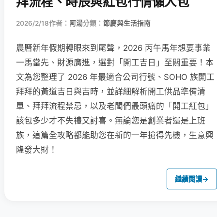
拜流程、時辰與紅包行情懶人包
2026/2/18
作者：
阿湯
分類：
節慶與生活指南
農曆新年假期轉眼來到尾聲，2026 丙午馬年想要事業
一馬當先、財源廣進，選對「開工吉日」至關重要！本
文為您整理了 2026 年最適合公司行號、SOHO 族開工
拜拜的黃道吉日與吉時，並詳細解析開工供品準備清
單、拜拜流程禁忌，以及老闆們最頭痛的「開工紅包」
該包多少才不失禮又討喜。無論您是創業者還是上班
族，這篇全攻略都能助您在新的一年搶得先機，生意興
隆發大財！
繼續閱讀
→