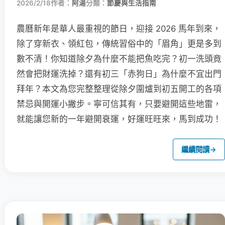
2026/2/18
作者：
阿湯
分類：
節慶與生活指南
農曆新年是華人最重視的節日，迎接 2026 馬年到來，
除了穿新衣、領紅包，傳統習俗中的「眉角」更是多到
數不清！你知道除夕為什麼不能把魚吃完？初一洗頭竟
然會把財運洗掉？還有初三「赤狗日」為什麼不宜出門
拜年？本文為您完整整理從除夕圍爐到初五開工的各項
禁忌與開運小撇步。寧可信其有，只要避開這些地雷，
就能讓您新的一年避開衰運，好運旺旺來，馬到成功！
繼續閱讀
→