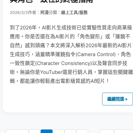
2026/2/3
作者：
阿湯
分類：
線上工具/服務
到了2026年，AI影片生成技術已從實驗性質走向商業級
應用。你是否還在為AI影片的「角色變形」或「運鏡不
自然」感到頭痛？本文將深入解析2026年最新的AI影片
生成技巧，涵蓋精準運鏡指令(Camera Control)、角色
一致性鎖定(Character Consistency)以及聲音同步技
術。無論你是YouTuber還是行銷人員，掌握這些關鍵邏
輯，都能讓你輕鬆產出電影級質感的AI短片！
繼續閱讀
→