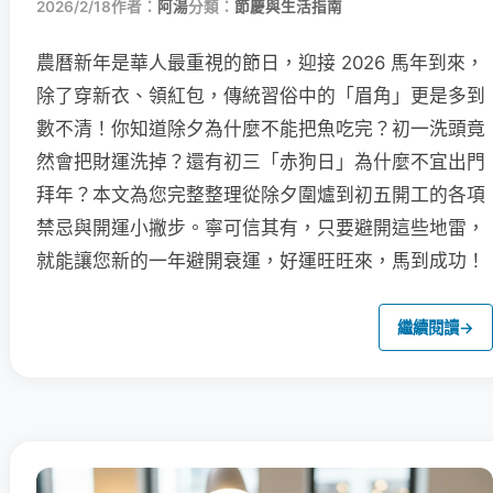
2026/2/18
作者：
阿湯
分類：
節慶與生活指南
農曆新年是華人最重視的節日，迎接 2026 馬年到來，
除了穿新衣、領紅包，傳統習俗中的「眉角」更是多到
數不清！你知道除夕為什麼不能把魚吃完？初一洗頭竟
然會把財運洗掉？還有初三「赤狗日」為什麼不宜出門
拜年？本文為您完整整理從除夕圍爐到初五開工的各項
禁忌與開運小撇步。寧可信其有，只要避開這些地雷，
就能讓您新的一年避開衰運，好運旺旺來，馬到成功！
繼續閱讀
→