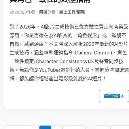
2026/2/3
作者：
阿湯
分類：
線上工具/服務
到了2026年，AI影片生成技術已從實驗性質走向商業級
應用。你是否還在為AI影片的「角色變形」或「運鏡不
自然」感到頭痛？本文將深入解析2026年最新的AI影片
生成技巧，涵蓋精準運鏡指令(Camera Control)、角色
一致性鎖定(Character Consistency)以及聲音同步技
術。無論你是YouTuber還是行銷人員，掌握這些關鍵邏
輯，都能讓你輕鬆產出電影級質感的AI短片！
繼續閱讀
→