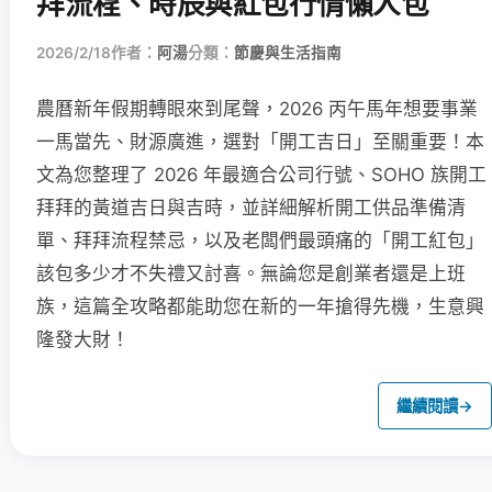
拜流程、時辰與紅包行情懶人包
2026/2/18
作者：
阿湯
分類：
節慶與生活指南
農曆新年假期轉眼來到尾聲，2026 丙午馬年想要事業
一馬當先、財源廣進，選對「開工吉日」至關重要！本
文為您整理了 2026 年最適合公司行號、SOHO 族開工
拜拜的黃道吉日與吉時，並詳細解析開工供品準備清
單、拜拜流程禁忌，以及老闆們最頭痛的「開工紅包」
該包多少才不失禮又討喜。無論您是創業者還是上班
族，這篇全攻略都能助您在新的一年搶得先機，生意興
隆發大財！
繼續閱讀
→