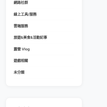
網路社群
線上工具/服務
雲端服務
旅遊&美食&活動記事
露營 Vlog
遊戲相關
未分類