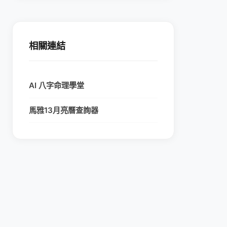
相關連結
AI 八字命理學堂
馬雅13月亮曆查詢器