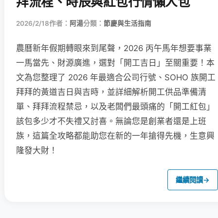
拜流程、時辰與紅包行情懶人包
2026/2/18
作者：
阿湯
分類：
節慶與生活指南
農曆新年假期轉眼來到尾聲，2026 丙午馬年想要事業
一馬當先、財源廣進，選對「開工吉日」至關重要！本
文為您整理了 2026 年最適合公司行號、SOHO 族開工
拜拜的黃道吉日與吉時，並詳細解析開工供品準備清
單、拜拜流程禁忌，以及老闆們最頭痛的「開工紅包」
該包多少才不失禮又討喜。無論您是創業者還是上班
族，這篇全攻略都能助您在新的一年搶得先機，生意興
隆發大財！
繼續閱讀
→