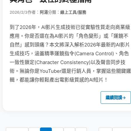
2026/2/3
作者：
阿湯
分類：
線上工具/服務
到了2026年，AI影片生成技術已從實驗性質走向商業級
應用。你是否還在為AI影片的「角色變形」或「運鏡不
自然」感到頭痛？本文將深入解析2026年最新的AI影片
生成技巧，涵蓋精準運鏡指令(Camera Control)、角色
一致性鎖定(Character Consistency)以及聲音同步技
術。無論你是YouTuber還是行銷人員，掌握這些關鍵邏
輯，都能讓你輕鬆產出電影級質感的AI短片！
繼續閱讀
→