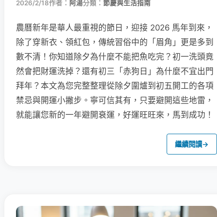
2026/2/18
作者：
阿湯
分類：
節慶與生活指南
農曆新年是華人最重視的節日，迎接 2026 馬年到來，
除了穿新衣、領紅包，傳統習俗中的「眉角」更是多到
數不清！你知道除夕為什麼不能把魚吃完？初一洗頭竟
然會把財運洗掉？還有初三「赤狗日」為什麼不宜出門
拜年？本文為您完整整理從除夕圍爐到初五開工的各項
禁忌與開運小撇步。寧可信其有，只要避開這些地雷，
就能讓您新的一年避開衰運，好運旺旺來，馬到成功！
繼續閱讀
→