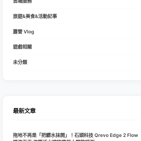
雲端服務
旅遊&美食&活動記事
露營 Vlog
遊戲相關
未分類
最新文章
拖地不再是「把髒水抹開」！石頭科技 Qrevo Edge 2 Flow