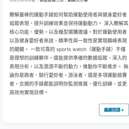
2025/9/4
作者：
客座投稿
分類：
網路大小事
瞭解最棒的運動手錶如何幫助運動使用者與健身愛好者
追蹤表現、提升訓練效果並保持運動動力。 深入瞭解其
核心功能、優勢，以及機型選購建議。對於運動使用者
以及健身愛好者來說，精準性與一致性是實現巔峰表現
的關鍵。 一款可靠的 sports watch（運動手錶）不僅
是理想的訓練夥伴，還能提供準確的數據追蹤、深入的
表現分析，以及源源不斷的動力，推動你不斷進步。 無
論你是跑者、騎行愛好者、游泳者，還是多項運動競賽
者，合適的手錶都能説明你監測進展、優化訓練，並更
高效地實現目標。
繼續閱讀
→