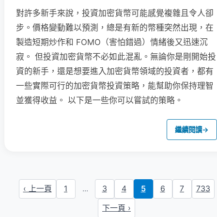
對許多新手來說，投資加密貨幣可能感覺複雜且令人卻
步。價格變動難以預測，總是有新的幣種突然出現，在
製造短期炒作和 FOMO（害怕錯過）情緒後又迅速沉
寂。 但投資加密貨幣不必如此混亂。無論你是剛開始投
資的新手，還是想要進入加密貨幣領域的投資者，都有
一些實際可行的加密貨幣投資策略，能幫助你保持理智
並獲得收益。 以下是一些你可以嘗試的策略。
繼續閱讀
→
‹ 上一頁
1
...
3
4
5
6
7
733
下一頁 ›