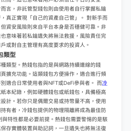
對而言，非託管型錢包則由使用者自行掌握私鑰
，真正實現「自己的資產自己管」。 對新手而
，但資安風險則來自平台本身是否穩健可靠。非
但也意味著若私鑰遺失將無法救援，風險責任完
用戶或對自主管理有高度要求的投資人。
包類型
哪種類型。熱錢包指的是與網路持續連線的錢
網頁擴充功能。這類錢包方便操作，適合進行頻
適合日常使用者與NFT或DeFi參與者。 而
冷
或紙本紀錄，例如硬體錢包或紙錢包，具備極高
產設計。若你只是偶爾交易或持幣量不高，使用
期持有者，冷錢包提供的物理隔離將成為最佳防
制與特性都是必要前提。熱錢包需要警惕的是駭
慎保存實體裝置與助記詞，一旦遺失也將無法復