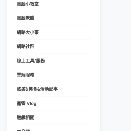
電腦小教室
電腦軟體
網路大小事
網路社群
線上工具/服務
雲端服務
旅遊&美食&活動記事
露營 Vlog
遊戲相關