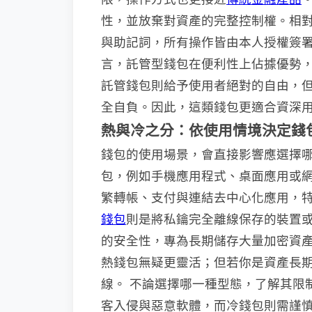
性，並放棄對資產的完整控制權。相
與助記詞，所有操作皆由本人授權簽署
言，託管型錢包在便利性上佔據優勢
託管錢包則給予使用者絕對的自由，
全自負。因此，這類錢包更適合資深
熱與冷之分：依使用情境決定錢
錢包的使用場景，會直接影響應選擇
包，例如手機應用程式、桌面應用或
繁轉帳、支付與連結去中心化應用，特別
錢包
則是將私鑰完全離線保存的裝置
的安全性，專為長期儲存大量加密資
熱錢包無疑更靈活；但若你是資產長
線。 不論選擇哪一種型態，了解其限
客入侵與惡意軟體，而冷錢包則需謹