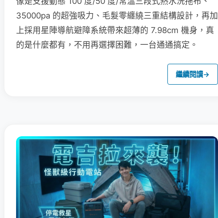
像是支援動態 100 度/50 度/常溫三段式熱水洗拖布、
35000pa 的超強吸力、毛髮零纏繞三重結構設計，再加
上採用星陣導航避障系統帶來超薄的 7.98cm 機身，真
的是什麼都有，不用再選擇困難，一台通通搞定。
繼續閱讀
→