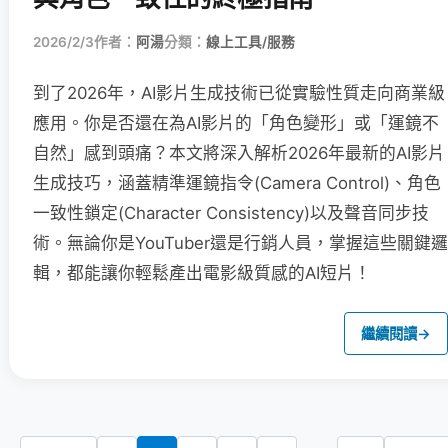
2026/2/3
作者：
阿湯
分類：
線上工具/服務
到了2026年，AI影片生成技術已從實驗性質走向商業級
應用。你是否還在為AI影片的「角色變形」或「運鏡不
自然」感到頭痛？本文將深入解析2026年最新的AI影片
生成技巧，涵蓋精準運鏡指令(Camera Control)、角色
一致性鎖定(Character Consistency)以及聲音同步技
術。無論你是YouTuber還是行銷人員，掌握這些關鍵邏
輯，都能讓你輕鬆產出電影級質感的AI短片！
繼續閱讀
→