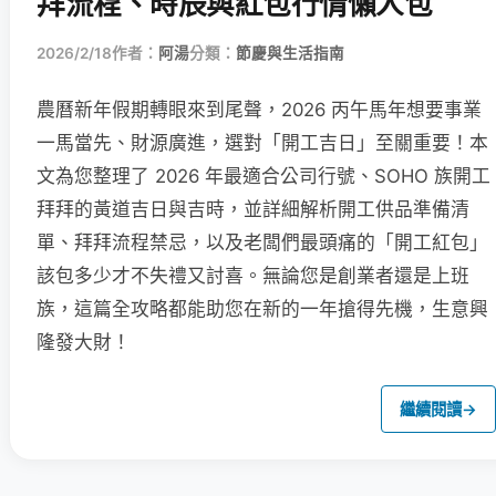
拜流程、時辰與紅包行情懶人包
2026/2/18
作者：
阿湯
分類：
節慶與生活指南
農曆新年假期轉眼來到尾聲，2026 丙午馬年想要事業
一馬當先、財源廣進，選對「開工吉日」至關重要！本
文為您整理了 2026 年最適合公司行號、SOHO 族開工
拜拜的黃道吉日與吉時，並詳細解析開工供品準備清
單、拜拜流程禁忌，以及老闆們最頭痛的「開工紅包」
該包多少才不失禮又討喜。無論您是創業者還是上班
族，這篇全攻略都能助您在新的一年搶得先機，生意興
隆發大財！
繼續閱讀
→