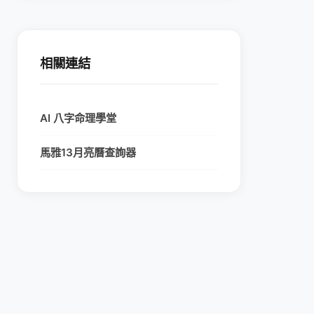
相關連結
AI 八字命理學堂
馬雅13月亮曆查詢器