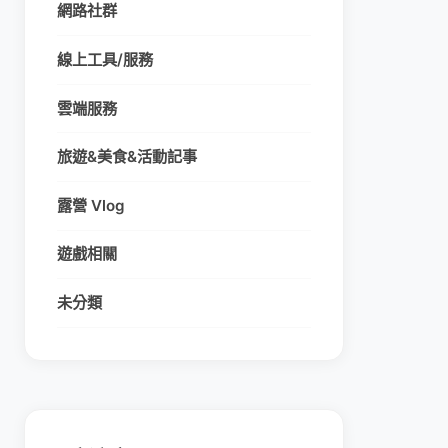
網路社群
線上工具/服務
雲端服務
旅遊&美食&活動記事
露營 Vlog
遊戲相關
未分類