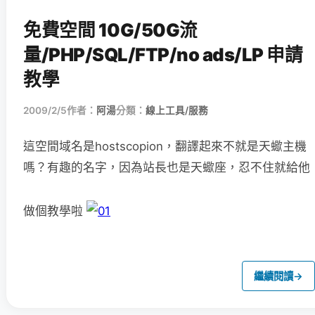
免費空間 10G/50G流
量/PHP/SQL/FTP/no ads/LP 申請
教學
2009/2/5
作者：
阿湯
分類：
線上工具/服務
這空間域名是hostscopion，翻譯起來不就是天蠍主機
嗎？
有趣的名字，因為站長也是天蠍座，忍不住就給他
做個教學啦
繼續閱讀
→