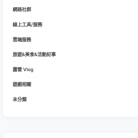
網路社群
線上工具/服務
雲端服務
旅遊&美食&活動記事
露營 Vlog
遊戲相關
未分類