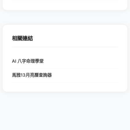
相關連結
AI 八字命理學堂
馬雅13月亮曆查詢器