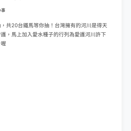
小事
，共20台鐵馬等你抽！
台灣擁有的河川是得天
守護，馬上加入愛水種子的行列為愛護河川許下
台喔