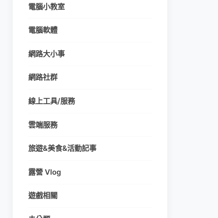
電腦小教室
電腦軟體
網路大小事
網路社群
線上工具/服務
雲端服務
旅遊&美食&活動記事
露營 Vlog
遊戲相關