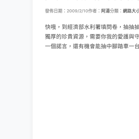
發佈日期：2009/2/10
作者：
阿湯
分類：
網路大
快哦，到經濟部水利署填問卷，抽抽抽
獨厚的珍貴資源，需要你我的愛護與
一個諾言，還有機會能抽中腳踏車一